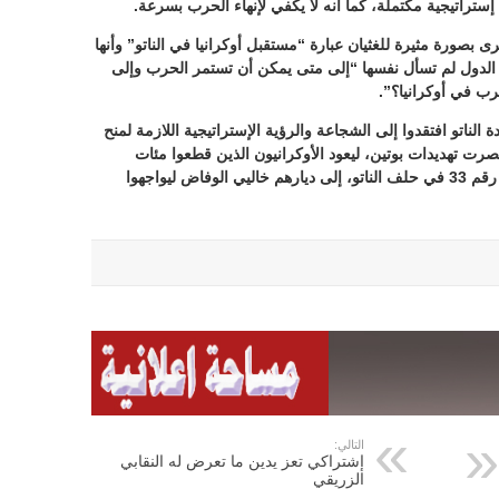
إستراتيجية مكتملة، كما أنه لا يكفي لإنهاء الحرب بسرعة.
 بصورة مثيرة للغثيان عبارة “مستقبل أوكرانيا في الناتو” وأنها
لدول لم تسأل نفسها “إلى متى يمكن أن تستمر الحرب وإلى
رب في أوكرانيا؟”.
دة الناتو افتقدوا إلى الشجاعة والرؤية الإستراتيجية اللازمة لمنح
نتصرت تهديدات بوتين، ليعود الأوكرانيون الذين قطعوا مئات
الكيلومترات للمطالبة بأن تصبح بلادهم العضو رقم 33 في حلف الناتو، إلى ديارهم خاليي الوفاض ليواجهوا
التالي:
إشتراكي تعز يدين ما تعرض له النقابي
الزريقي