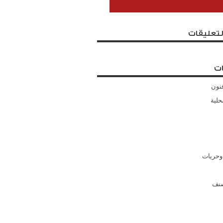
لتعليقات
ت
نون
حلية
وحريات
صنف