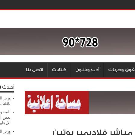
وق وحريات
أدب وفنون
كتابات
اتصل بنا
أحدث ا
وزير ال
ناقلة ن
المصور
بعض ال
الإرهابي
 مباشر فلاديمير بوتين
وزير ال