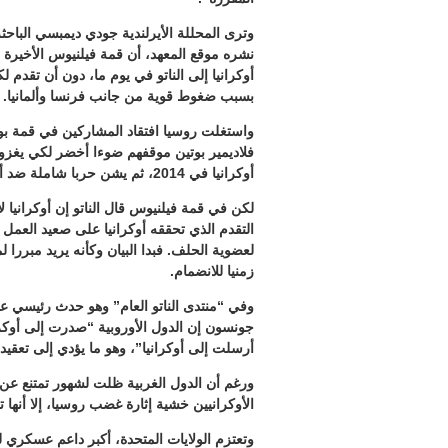
وترى المحللة الأيرلندية جودي ديمبسي الباحثة
أوكرانيا إلى الناتو في يوم ما، دون أن تقدم
بسبب ضغوط قوية من جانب فرنسا وألمانيا.
واستغلت روسيا افتقاد المشاركين في قمة بو
أوكرانيا في 2014، ثم يشن حربا شاملة ضد أوكرانيا في 2022.
لكن في قمة فيلنيوس قال الناتو إن أوكرانيا
التقدم الذي تحققه أوكرانيا على صعيد العمل ا
لعضوية الحلف. فبدا البيان وكأنه يريد مبررا 
زمنيا للانضمام.
وفي “منتدى الناتو العام” وهو حدث رئيسي ع
أرسلت إلى أوكرانيا”، وهو ما يؤدي إلى تعقيد 
ورغم أن الدول الغربية ظلت لشهور تمتنع عن إ
الأوكرانيين خشية إثارة غضب روسيا، إلا أنها تد
وتعتزم الولايات المتحدة، أكبر داعم عسكري 