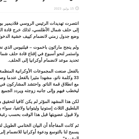
15 يوليو، 2023
انتصرت تهديدات الرئيس الروسي فلاديمير بوت
إلى حلف شمال الأطلسي، لذلك خرج قادة الد
وضع جدول زمني لانضمام كييف خشية الدخول
ولم ينجح ماراثون باخموت – فيلنيوس الذي نظم
واستمر لنحو أسبوع في إقناع قادة حلف شمال 
تحديد موعد لانضمام أوكرانيا إلى الحلف.
بالفعل صنعت المجموعات الأوكرانية المنظمة 
33 وكلمة ناتو، مشهدا مثيرا بالفعل عندما 
مع انطلاق قمة الناتو. واحتشد المشاركون في 
ليخطب فيهم وإلى جانبه زوجته ويردد الجميع ه
لكن هذا المشهد المؤثر لم يكن كافيا لتحقيق ه
البلطيق الثلاث إستونيا وليتوانيا ولاتفيا، سوا
ولا قبول عضويتها قبل هذا الوقت بحسب رغبة
ثم كانت المفاجأة أن البيان الختامي الطوي
يسمح لنا بالتوسع ودعوة أوكرانيا للانضمام إ
المقررة”.