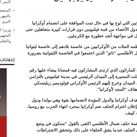
النمر ا
السقطر
بالمهر
البري
ين التي لوح بها في حال تمت الموافقة على انضمام أوكرانيا
ول الأعضاء من قمة فيلنيوس دون قرارات كبيرة متجاهلين حتى
وزيرا 
التجهيز
 في مواجهة أشد خطورة مع الكرملين.
والتعلي
ه المئات من الأوكرانيين من عاصمة بلادهم إلى عاصمة ليتوانيا
الأطلسي “ناتو” الذين اجتمعوا في العاصمة الليتوانية بضرورة
إعلانات
للماراثون الذي ارتدى المشاركون فيه قمصانا بيضاء عليها رقم
وصلت المسيرة إلى الميدان الرئيسي في مدينة فيلنيوس بالتزامن
الميدان وخرج إليهم الرئيس الأوكراني فولوديمير زيلينسكي
تاف “المجد لأوكرانيا”.
دف أوكرانيا والدول المؤيدة لانضمامها بقوة وهي بولندا ودول
ء بإعلان اعتزام الحلف ضم أوكرانيا بمجرد انتهاء الحرب مع روسيا،
 كييف.
ل لقمة حلف شمال الأطلسي اكتفى بالقول “سنكون في وضع
لى الحلف عندما يتفق الحلفاء على ذلك وتتحقق الاشتراطات