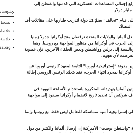
 مليون دولار، ما يرفع إجمالي المساعدات العسكرية التي قدمتها واشنطن إلى
منوعا
وبالتزامن مع ذلك وقعت كييف اتفاقية تنص على قيام “تحالف” يضمّ 11 دولة لتدريب طياريها على مقاتلات أف
تسجيل 
خلاصات Feed الإد
ل ألمانيا والولايات المتحدة ترفضان منح أوكرانيا جدولا زمنيا
خلاصة 
ن إلى الحرب في أوكرانيا من منظور المواجهة مع روسيا. وهما
ss.org
بالنسبة إلى برلين وواشنطن وبعض الحلفاء الآخرين، فإن عضوية
ذا تعرضت لأي هجوم.
مدونة “إستراتيجية أوروبا” التابعة لمعهد كارنيغي أوروبا عن
 أوكرانيا بمجرد انتهاء الحرب، فقد يتعمّد الرئيس الروسي إطالة
ن ألمانيا بتهديداته المتكررة باستخدام الأسلحة النووية في
لاف شولتس أن تحديد تاريخ لانضمام أوكرانيا سيقود إلى مواجهة
إلى إستراتيجية أمنية متماسكة للتعامل ليس فقط مع روسيا وإنما
 “واشنطن بوست” الأميركية إن إرسال ألمانيا والكثير من دول