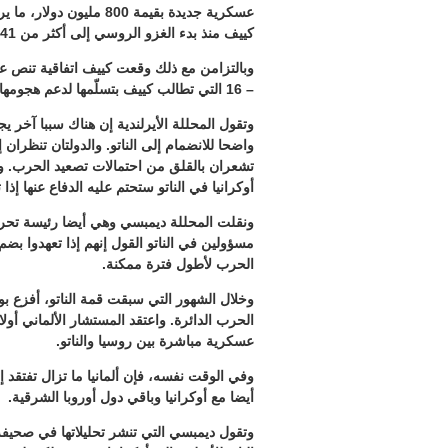
عسكرية جديدة بقيمة 800
كييف منذ بدء الغزو الروسي إلى أكثر من 41 مليار دولار.
– 16 التي تطالب كييف بتسلّمها لدعم هجومها المضادّ.
وتقول المحللة الأيرلندية إن هناك سببا آخر يجع
واضحا للانضمام إلى الناتو. والدولتان تنظرا
تشعران بالقلق من احتمالات تصعيد الحرب. و
أوكرانيا في الناتو ستحتم عليه الدفاع عنها إ
ونقلت المحللة ديمبسي وهي أيضا رئيسة تحرير 
مسؤولين في الناتو القول إنهم إذا تعهدوا بضم
الحرب لأطول فترة ممكنة.
وخلال الشهور التي سبقت قمة الناتو، أفزع بوتي
الحرب الدائرة. واعتقد المستشار الألماني أو
عسكرية مباشرة بين روسيا والناتو.
وفي الوقت نفسه، فإن ألمانيا ما تزال تفتقد 
أيضا مع أوكرانيا وباقي دول أوروبا الشرقية.
وتقول ديمبسي التي تنشر تحليلاتها في صحيفة