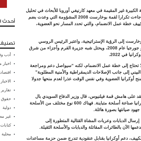
 الكبيرة غير المقيمة في معهد كارنيغي أوروبا للأبحاث في تحليل
نشره موقع المعهد، أن قمة فيلنيوس الأخيرة جاءت تكرارا لقمة بوخارست 2008 المشؤومة التي وعدت بضم
أحدث ا
 لكييف خطة عمل الانضمام، والتي تحدد المسار نحو العضوية،
خارست إلى الرؤية الإستراتيجية، واعتبر الرئيس الروسي
تصنيفا
فلاديمير بوتين موقفهم ضوءا أخضر لكي يغزو جورجيا عام 2008، ويحتل شبه جزيرة القرم وأجزاء من شرق
أدب وف
اخبار م
 لا تحتاج إلى خطة عمل الانضمام، لكنه “سيواصل دعم ومراجعة
لبيني إلى جانب الإصلاحات الديمقراطية والأمنية المطلوبة”
اقتصاد
لمنح أوكرانيا العضوية وفي نفس الوقت عذرا لعدم منحها جدولا
الاخبار
تقارير
قد على هامش قمة فيلنيوس، قال وزير الدفاع السويدي بال
حقوق 
جونسون إن الدول الأوروبية “صدرت إلى أوكرانيا صناعة أسلحة متباينة. فهناك 600 نوع مختلف من الأسلحة
دولية
جهود صيانتها بصورة هائلة.
غير م
رسال الدبابات وعربات المشاة القتالية المتطورة إلى
كتابات
عمها الآن بالطائرات المقاتلة والدبابات والأسلحة الثقيلة.
محلية
لكييف، دعم أوكرانيا بقنابل عنقودية تندرج ضمن حزمة مساعدات