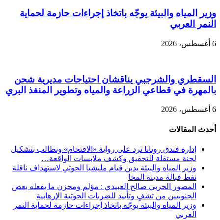
وزير المياه والبيئة يوجّه باتخاذ إجراءات حازمة لحماية
النمر العربي
6 أغسطس، 2026
السقطري والشرجبي يناقشان احتياجات مديرية شحن
بالمهرة في قطاعي الزراعة والمياه وتطوير المنفذ البري
6 أغسطس، 2026
أحدث المقالات
إدارة فندق روتانا ترد على رواية «الاقتحام» وتطالب بتشكيل
لجنة مستقلة للتحقيق وكشف ملابسات الواقعة…
وزير المياه والبيئة يدين قيام مليشيا الحوثي لاستهداف ناقلة
نفط قبالة مدينة المخا
المصور الحربي صالح العبيدي : مؤلم ومحزن ما يفعله بعض
الجنوبيين من تشفٍ وتأييد للضربات الحوثية الإرهابية
وزير المياه والبيئة يوجّه باتخاذ إجراءات حازمة لحماية النمر
العربي