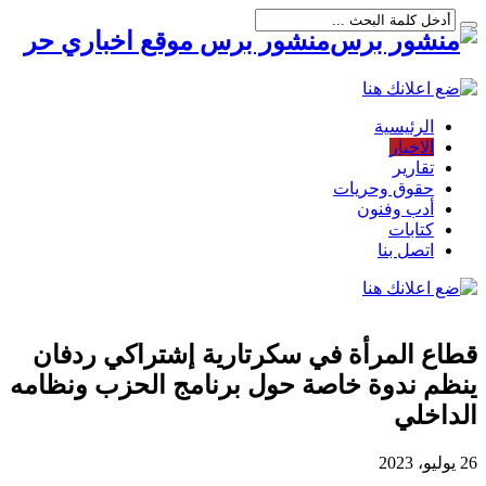
منشور برس موقع اخباري حر
الرئيسية
الاخبار
تقارير
حقوق وحريات
أدب وفنون
كتابات
اتصل بنا
قطاع المرأة في سكرتارية إشتراكي ردفان
ينظم ندوة خاصة حول برنامج الحزب ونظامه
الداخلي
26 يوليو، 2023