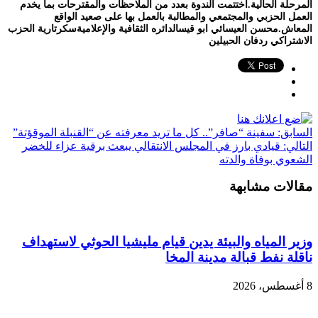
المرحلة الحالية.اختتمت الندوة بعدد من الملاحظات والمقترحات بما يخدم
العمل الحزبي والمجتمعي والمطالبة بالعمل بها على صعيد الواقع
المعاش.محسن العيسائي ابو قيسالدائره الثقافية والإعلاميةسكرتارية الحزب
الاشتراكي ردفان الحبيلين
السابق:
سفينة “صافر”.. كل ما تريد معرفته عن “القنبلة الموقؤتة”
التالي:
قيادي بارز في المجلس الانتقالي يبعث برقية عزاء للخضر
الشعوي بوفاة والدته
مقالات مشابهة
وزير المياه والبيئة يدين قيام مليشيا الحوثي لاستهداف
ناقلة نفط قبالة مدينة المخا
8 أغسطس، 2026