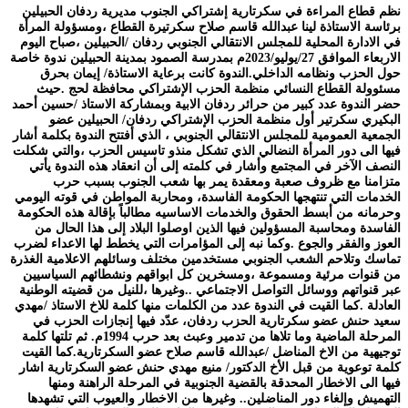
نظم قطاع المراءة في سكرتارية إشتراكي الجنوب مديرية ردفان الحبيلين
برئاسة الاستاذة لينا عبدالله قاسم صلاح سكرتيرة القطاع ،ومسؤولة المرأة
في الادارة المحلية للمجلس الانتقالي الجنوبي ردفان /الحبيلين ،صباح اليوم
الاربعاء الموافق 27/يوليو/2023م بمدرسة الصمود بمدينة الحبيلين ندوة خاصة
حول الحزب ونظامه الداخلي.الندوة كانت برعاية الاستاذة/ إيمان بحرق
مسئوولة القطاع النسائي منظمة الحزب الإشتراكي محافظة لحج .حيث
حضر الندوة عدد كبير من حرائر ردفان الابية وبمشاركة الاستاذ /حسين أحمد
البكيري سكرتير أول منظمة الحزب الإشتراكي ردفان/ الحبيلين عضو
الجمعية العمومية للمجلس الانتقالي الجنوبي ، الذي أفتتح الندوة بكلمة أشار
فيها الى دور المرأة النضالي الذي تشكل منذو تاسيس الحزب ،والتي شكلت
النصف الآخر في المجتمع وأشار في كلمته إلى أن انعقاد هذه الندوة يأتي
متزامنا مع ظروف صعبة ومعقدة يمر بها شعب الجنوب بسبب حرب
الخدمات التي تنتهجها الحكومة الفاسدة، ومحاربة المواطن في قوته اليومي
وحرمانه من أبسط الحقوق والخدمات الاساسيه مطالباً بإقالة هذه الحكومة
الفاسدة ومحاسبة المسؤولين فيها الذين اوصلوا البلاد إلى هذا الحال من
العوز والفقر والجوع .وكما نبه إلى المؤامرات التي يخطط لها الاعداء لضرب
تماسك وتلاحم الشعب الجنوبي مستخدمين مختلف وسائلهم الاعلامية الغذرة
من قنوات مرئية ومسموعة ،ومسخرين كل ابواقهم ونشطائهم السياسيين
عبر قنواتهم ووسائل التواصل الاجتماعي ..وغيرها ،للنيل من قضيته الوطنية
العادلة .كما القيت في الندوة عدد من الكلمات منها كلمة للاخ الاستاذ /مهدي
سعيد حنش عضو سكرتارية الحزب ردفان، عدّد فيها إنجازات الحزب في
المرحلة الماضية وما تلاها من تدمير وعبث بعد حرب 1994م. ثم تلتها كلمة
توجيهية من الاخ المناضل /عبدالله قاسم صلاح عضو السكرتارية.كما القيت
كلمة توعوية من قبل الأخ الدكتور/ منيع مهدي حنش عضو السكرتارية اشار
فيها الى الاخطار المحدقة بالقضية الجنوبية في المرحلة الراهنة ومنها
التهميش وإلغاء دور المناضلين.. وغيرها من الاخطار والعيوب التي تشهدها