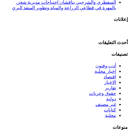
السقطري والشرجبي يناقشان احتياجات مديرية شحن
بالمهرة في قطاعي الزراعة والمياه وتطوير المنفذ البري
إعلانات
أحدث التعليقات
تصنيفات
أدب وفنون
اخبار محلية
اقتصاد
الاخبار
تقارير
حقوق وحريات
دولية
غير مصنف
كتابات
محلية
منوعات