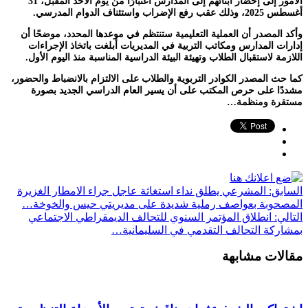
الأمور إلى إحضار أبنائهم إلى المدارس اعتبارًا من يوم الأحد المقبل، 31
أغسطس 2025، وذلك عقب رفع الإضراب واستئناف الدوام المدرسي.
وأكد المصدر أن العملية التعليمية ستنتظم في موعدها المحدد، موضحًا أن
إدارات المدارس ومكاتب التربية في المديريات أُبلغت باتخاذ الإجراءات
اللازمة لاستقبال الطلاب وتهيئة البيئة الدراسية المناسبة منذ اليوم الأول.
كما حث المصدر الكوادر التربوية والطلاب على الالتزام بالانضباط والحضور،
مشددًا على حرص المكتب على أن يسير العام الدراسي الجديد بصورة
مستقرة ومنظمة…
السابق:
المشرعي يطلق نداء استغاثة عاجل جراء الامطار الغزيرة
المصحوبة بعواصف رملية شديدة على مديريتي حيس والخوخة…
التالي:
انطلاق المؤتمر السنوي للتحالف الديمقراطي الاجتماعي
بمشاركة التحالف التقدمي في السليمانية…
مقالات مشابهة