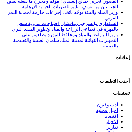
المصور الحربي صالح العبيدي : مؤلم ومحزن ما يفعله بعض
الجنوبيين من تشفٍ وتأييد للضربات الحوثية الإرهابية
وزير المياه والبيئة يوجّه باتخاذ إجراءات حازمة لحماية النمر
العربي
السقطري والشرجبي يناقشان احتياجات مديرية شحن
بالمهرة في قطاعي الزراعة والمياه وتطوير المنفذ البري
وزيرا الزراعة والمياه ومحافظ المهرة يطّلعون على
التجهيزات النهائية لمدينة الملك سلمان الطبية والتعليمية
بالغيضة
إعلانات
أحدث التعليقات
تصنيفات
أدب وفنون
اخبار محلية
اقتصاد
الاخبار
تقارير