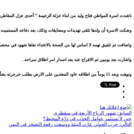
ناشدت اسرة المواطن فتاح وليد من ابناء عزلة الزعيمة ” أحدى عزل المقاطرة ” ال
وشكت الاسرة أن ولدها تلقى تهديدات ومضايقات وذلك، بعد دفاعه المستميت سلم
واضافت تم تلفيق تهمه لا اساس لها من الصحة بالاعتداء نفاها شهود في محض
واشارت بعد يومين تم الافراج عنه بعد اصدار امر اطلاق سراحه .
ونوهت وبعد 15 يوماً من اطلاقه عاود المعتدين على الارض بطلب جرجرته بشأن القضية التي تم الفصل بها وكان الدنيا صارت فوظى.
السابق:
شهور الرياح الأربعة في سقطرى
حين لا تستثمر عوامل الجذب في درَّة المحيط؟
التالي:
حرب الحوثي عرّت البيئة ووسعت رقعة التصحر في اليمن