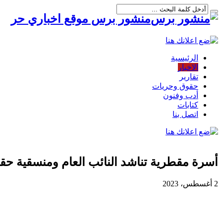
منشور برس موقع اخباري حر
الرئيسية
الاخبار
تقارير
حقوق وحريات
أدب وفنون
كتابات
اتصل بنا
أسرة مقطرية تناشد النائب العام ومنسقية حق
2 أغسطس، 2023