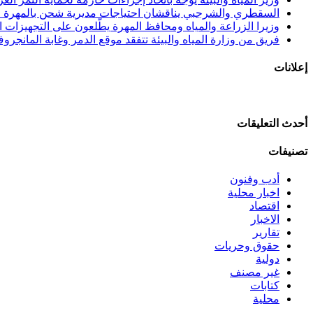
السقطري والشرجبي يناقشان احتياجات مديرية شحن بالمهرة في
وزيرا الزراعة والمياه ومحافظ المهرة يطّلعون على التجهيزات الن
فريق من وزارة المياه والبيئة تتفقد موقع الدمر وغابة المانجرو
إعلانات
أحدث التعليقات
تصنيفات
أدب وفنون
اخبار محلية
اقتصاد
الاخبار
تقارير
حقوق وحريات
دولية
غير مصنف
كتابات
محلية