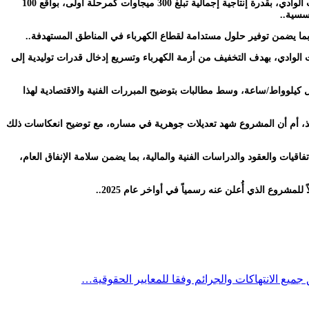
وبحسب ما أُعلن رسمياً عند توقيع مذكرة التفاهم، يستهدف المشروع إنشاء ثلاث محطات استراتيجية لتوليد الكهرباء في عدن، وحضرموت الساحل، وحضرموت الوادي، بقدرة إنتاجية إجمالية تبلغ 300 ميجاوات كمرحلة أولى، بواقع 100
سسية..
ادي، بهدف التخفيف من أزمة الكهرباء وتسريع إدخال قدرات توليدية إلى
در، تساؤلات بشأن توقيع عقد بنظام شراء الطاقة (IPP) لمدة ست سنوات يعقبه نقل ملكية المحطات، وبسعر يقارب 6 سنتات لكل كيلوواط/ساعة، وسط مطالبات بتوضيح المبررات الفنية والاقتصادية لهذا
نفيذ، أم أن المشروع شهد تعديلات جوهرية في مساره، مع توضيح انعكاسات ذلك
اقيات والعقود والدراسات الفنية والمالية، بما يضمن سلامة الإنفاق العام،
شروع الذي أُعلن عنه رسمياً في أواخر عام 2025..
 جميع الانتهاكات والجرائم وفقا للمعايير الحقوقية…