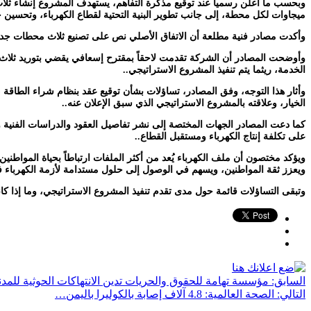
ميجاوات لكل محطة، إلى جانب تطوير البنية التحتية لقطاع الكهرباء، وتحسين ج
وأكدت مصادر فنية مطلعة أن الاتفاق الأصلي نص على تصنيع ثلاث محطات جديدة وفق مواصفات فنية حديثة، وهي عملية تستغرق
وأوضحت المصادر أن الشركة تقدمت لاحقاً بمقترح إسعافي يقضي بتوريد ثلا
الخدمة، ريثما يتم تنفيذ المشروع الاستراتيجي..
الخيار، وعلاقته بالمشروع الاستراتيجي الذي سبق الإعلان عنه..
كما دعت المصادر الجهات المختصة إلى نشر تفاصيل العقود والدراسات الفنية و
على تكلفة إنتاج الكهرباء ومستقبل القطاع..
ويؤكد مختصون أن ملف الكهرباء يُعد من أكثر الملفات ارتباطاً بحياة المواطنين
ويعزز ثقة المواطنين، ويسهم في الوصول إلى حلول مستدامة لأزمة الكهرباء ف
وتبقى التساؤلات قائمة حول مدى تقدم تنفيذ المشروع الاستراتيجي، وما إذا كانت 
السابق:
مؤسسة تهامة للحقوق والحريات تدين الانتهاكات الحوثية للمدنيي
التالي:
الصحة العالمية: 4.8 آلاف إصابة بالكوليرا باليمن…