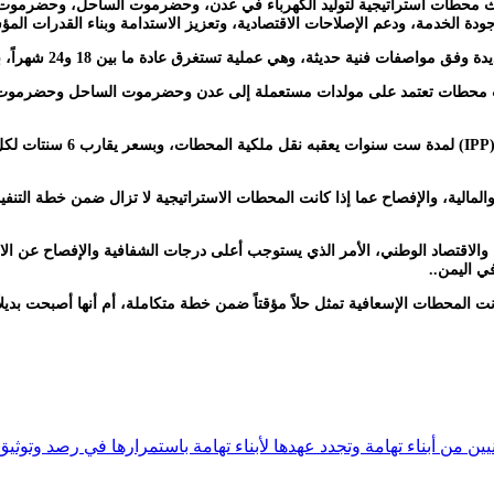
ودة الخدمة، ودعم الإصلاحات الاقتصادية، وتعزيز الاستدامة وبناء القدرات المؤ
 عادة ما بين 18 و24 شهراً، بما يضمن توفير حلول مستدامة لقطاع الكهرباء في المناطق المستهدفة..
ث محطات تعتمد على مولدات مستعملة إلى عدن وحضرموت الساحل وحضرموت الو
وأثار هذا التوجه، وفق المصا
المالية، والإفصاح عما إذا كانت المحطات الاستراتيجية لا تزال ضمن خطة الت
 والاقتصاد الوطني، الأمر الذي يستوجب أعلى درجات الشفافية والإفصاح عن الاتف
ي اليمن..
المحطات الإسعافية تمثل حلاً مؤقتاً ضمن خطة متكاملة، أم أنها أصبحت بديلاً للم
ن من أبناء تهامة وتجدد عهدها لأبناء تهامة باستمرارها في رصد وتوثيق