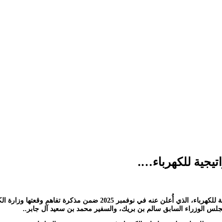
يجية للكهرباء….
تتزايد التساؤلات في الأوساط الفنية بشأن مصير مشروع المحطات الاستراتيجي
مجلس الوزراء السابق سالم بن بريك، والسفير محمد بن سعيد آل جابر..