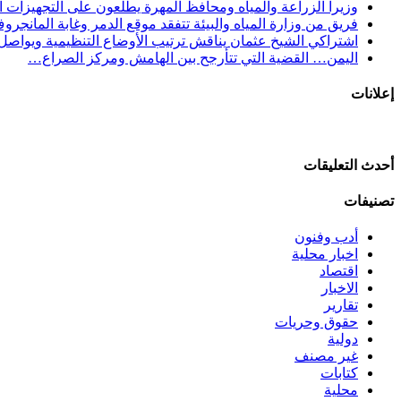
وزيرا الزراعة والمياه ومحافظ المهرة يطّلعون على التجهيزات الن
فريق من وزارة المياه والبيئة تتفقد موقع الدمر وغابة المانجرو
اشتراكي الشيخ عثمان يناقش ترتيب الأوضاع التنظيمية ويواصل 
اليمن… القضية التي تتأرجح بين الهامش ومركز الصراع…
إعلانات
أحدث التعليقات
تصنيفات
أدب وفنون
اخبار محلية
اقتصاد
الاخبار
تقارير
حقوق وحريات
دولية
غير مصنف
كتابات
محلية