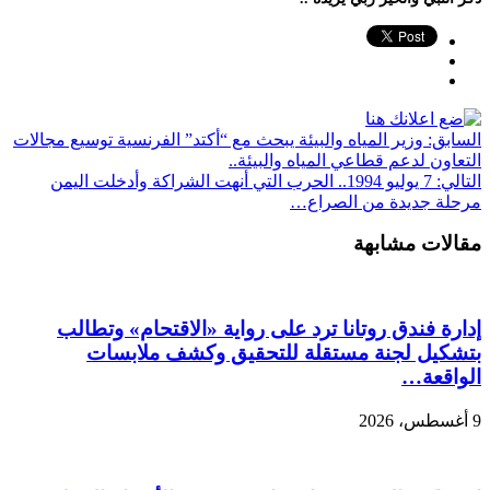
السابق:
وزير المياه والبيئة يبحث مع “أكتد” الفرنسية توسيع مجالات
التعاون لدعم قطاعي المياه والبيئة..
التالي:
7 يوليو 1994.. الحرب التي أنهت الشراكة وأدخلت اليمن
مرحلة جديدة من الصراع…
مقالات مشابهة
إدارة فندق روتانا ترد على رواية «الاقتحام» وتطالب
بتشكيل لجنة مستقلة للتحقيق وكشف ملابسات
الواقعة…
9 أغسطس، 2026