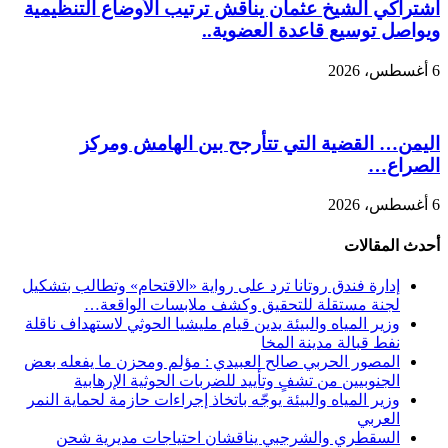
اشتراكي الشيخ عثمان يناقش ترتيب الأوضاع التنظيمية
ويواصل توسيع قاعدة العضوية..
6 أغسطس، 2026
اليمن… القضية التي تتأرجح بين الهامش ومركز
الصراع…
6 أغسطس، 2026
أحدث المقالات
إدارة فندق روتانا ترد على رواية «الاقتحام» وتطالب بتشكيل
لجنة مستقلة للتحقيق وكشف ملابسات الواقعة…
وزير المياه والبيئة يدين قيام مليشيا الحوثي لاستهداف ناقلة
نفط قبالة مدينة المخا
المصور الحربي صالح العبيدي : مؤلم ومحزن ما يفعله بعض
الجنوبيين من تشفٍ وتأييد للضربات الحوثية الإرهابية
وزير المياه والبيئة يوجّه باتخاذ إجراءات حازمة لحماية النمر
العربي
السقطري والشرجبي يناقشان احتياجات مديرية شحن