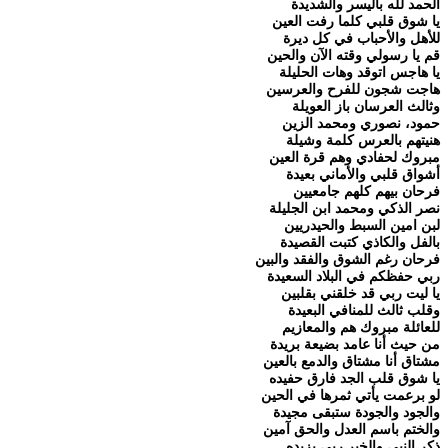
الحمد لله باليسر والشديدة
يا شوق قلبي كلما رفت العين
للأهل والأحباب في كل ديرة
قم يا رسولي وقته الآن والحين
يا هاجس اتوقد وهات الحليلة
هاجت شجون للفرح والعرسين
وثالث العرسان باز العويلة
حمود، نصوري ومحمد الزين
هنيتهم بالعرس كلمة وشيلة
مبروك لحفادي وهم قرة العين
أشواق قلبي والأماني بعيدة
فرحان بيهم كلهم جامعيين
نصر الذكي ومحمد ابن الجليلة
لبن امين السبط والحيدريين
بالفل والكاذي كتبت القصيدة
فرحان رغم الشوق والفقد والبين
ربي حفظكم في البلاد السعيدة
يا ليت ربي قد خلقني بقلبين
وقلب ثالث للمنافي البعيدة
للعائلة مبروك هم والمعازيم
من حيث أنا عامد بضيعة بريدة
مشتاق أنا مشتاق والدمع بالعين
يا شوق قلب الجد فارق حفيده
لو برعمت يأتي ثمرها في الحين
والجود والجودة ستبقى مجيدة
والختم باسم العدل والحق آمين
ذكر النبي والخير ربي يزيده ..