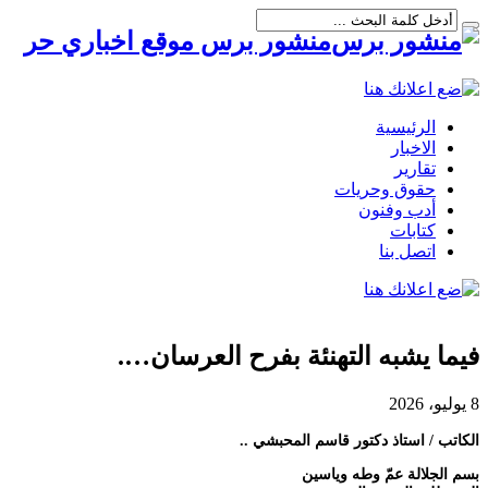
منشور برس موقع اخباري حر
الرئيسية
الاخبار
تقارير
حقوق وحريات
أدب وفنون
كتابات
اتصل بنا
فيما يشبه التهنئة بفرح العرسان….
8 يوليو، 2026
الكاتب / استاذ دكتور قاسم المحبشي ..
بسم الجلالة عمّ وطه وياسين