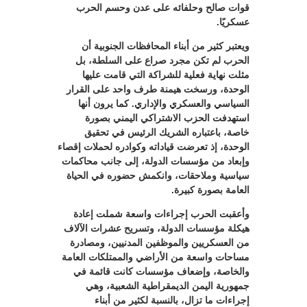
قوات صالح وحلفائه على عدن وحسم الحرب
عسكريًا.
ويعتبر كثير من أبناء المحافظات الجنوبية أن
الحرب لم تكن مجرد صراع على السلطة، بل
مثلت نهاية فعلية للشراكة التي قامت عليها
الوحدة، ورسخت هيمنة طرف واحد على القرار
السياسي والعسكري والإداري. كما يرون أنها
استهدفت الحزب الاشتراكي اليمني بصورة
خاصة، باعتباره الشريك الرئيس في تحقيق
الوحدة، إذ تعرضت قياداته وكوادره لحملات إقصاء
وإبعاد من مؤسسات الدولة، إلى جانب محاكمات
سياسية وملاحقات، وانكمش حضوره في الحياة
العامة بصورة كبيرة.
وأعقبت الحرب إجراءات واسعة شملت إعادة
هيكلة مؤسسات الدولة، وتسريح عشرات الآلاف
من العسكريين والموظفين المدنيين، ومصادرة
مساحات واسعة من الأراضي والممتلكات العامة
والخاصة، وإضعاف مؤسسات كانت قائمة في
جمهورية اليمن الديمقراطية الشعبية، وهي
إجراءات ما تزال، بالنسبة لكثير من أبناء