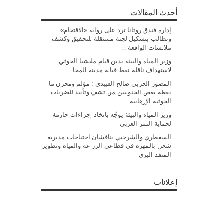
أحدث المقالات
إدارة فندق روتانا ترد على رواية «الاقتحام»
وتطالب بتشكيل لجنة مستقلة للتحقيق وكشف
ملابسات الواقعة…
وزير المياه والبيئة يدين قيام مليشيا الحوثي
لاستهداف ناقلة نفط قبالة مدينة المخا
المصور الحربي صالح العبيدي : مؤلم ومحزن ما
يفعله بعض الجنوبيين من تشفٍ وتأييد للضربات
الحوثية الإرهابية
وزير المياه والبيئة يوجّه باتخاذ إجراءات حازمة
لحماية النمر العربي
السقطري والشرجبي يناقشان احتياجات مديرية
شحن بالمهرة في قطاعي الزراعة والمياه وتطوير
المنفذ البري
إعلانات