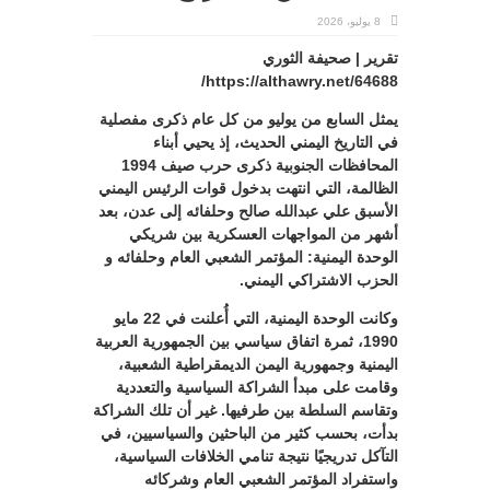
8 يوليو، 2026
تقرير | صحيفة الثوري
https://althawry.net/64688/
يمثل السابع من يوليو من كل عام ذكرى مفصلية
في التاريخ اليمني الحديث، إذ يحيي أبناء
المحافظات الجنوبية ذكرى حرب صيف 1994
الظالمة، التي انتهت بدخول قوات الرئيس اليمني
الأسبق علي عبدالله صالح وحلفائه إلى عدن، بعد
أشهر من المواجهات العسكرية بين شريكي
الوحدة اليمنية: المؤتمر الشعبي العام وحلفائه و
الحزب الاشتراكي اليمني.
وكانت الوحدة اليمنية، التي أُعلنت في 22 مايو
1990، ثمرة اتفاق سياسي بين الجمهورية العربية
اليمنية وجمهورية اليمن الديمقراطية الشعبية،
وقامت على مبدأ الشراكة السياسية والتعددية
وتقاسم السلطة بين طرفيها. غير أن تلك الشراكة
بدأت، بحسب كثير من الباحثين والسياسيين، في
التآكل تدريجيًا نتيجة تنامي الخلافات السياسية،
واستفراد المؤتمر الشعبي العام وشركائه