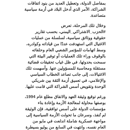
بمفاصل الدولة، وتعطيل العديد من بنود اتفاقات
الشراكة، الأمر الذي أدخل البلاد في أزمة سياسية
متصاعدة.
وخلال تلك المرحلة، تعرض
#الحزب_الاشتراكي_اليمني، بحسب تقارير
حقوقية ووثائق سياسية، لسلسلة من عمليات
الاغتيال التي استهدفت عددًا من قياداته وكوادره،
وسط اتهامات للمؤتمر الشعبي العام وحلفائه
بالوقوف وراء تلك العمليات أو توفير البيئة التي
سمحت بحدوثها، في ظل غياب تحقيقات قضائية
مستقلة ومحاسبة للمسؤولين عنها. وأسهمت تلك
الاغتيالات، إلى جانب تصاعد الخطاب السياسي
والإعلامي، في تعميق أزمة الثقة بين شريكي
الوحدة وتقويض أسس الشراكة التي قامت عليها.
ورغم توقيع وثيقة العهد والاتفاق مطلع عام 1994،
بوصفها محاولة لمعالجة الأزمة وإعادة بناء
مؤسسات الدولة على أسس توافقية، فإن الوثيقة
لم تُنفذ، وسرعان ما تحولت الأزمة السياسية إلى
مواجهة عسكرية شاملة اندلعت في مايو من
العام نفسه، وانتهت في السابع من يوليو بسيطرة