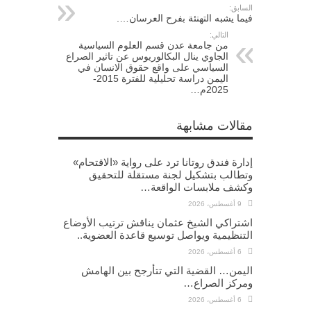
السابق:
فيما يشبه التهنئة بفرح العرسان….
التالي:
من جامعة عدن قسم العلوم السياسية
الجاوي ينال البكالوريوس عن تاثير الصراع
السياسي على واقع حقوق الانسان في
اليمن دراسة تحليلية للفترة 2015-
2025م…
مقالات مشابهة
إدارة فندق روتانا ترد على رواية «الاقتحام»
وتطالب بتشكيل لجنة مستقلة للتحقيق
وكشف ملابسات الواقعة…
9 أغسطس، 2026
اشتراكي الشيخ عثمان يناقش ترتيب الأوضاع
التنظيمية ويواصل توسيع قاعدة العضوية..
6 أغسطس، 2026
اليمن… القضية التي تتأرجح بين الهامش
ومركز الصراع…
6 أغسطس، 2026