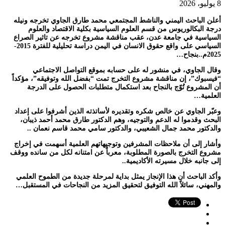
8 يوليو، 2026
أعلن الباحث اليمني والناشط المجتمعي محمد طارق الجاوي تخرجه ونيله
درجة البكالوريوس من قسم العلوم السياسية بكلية الاقتصاد والعلوم
السياسية في جامعة عدن، عقب مناقشة مشروع تخرجه عن تاثير الصراع
السياسي على واقع حقوق الانسان في اليمن دراسة تحليلية للفترة 2015-
2025م..بنجاح…
وقال الجاوي، في منشور له على حسابه بموقع التواصل الاجتماعي
“فيسبوك”، إن مناقشة مشروع التخرج تمت “بفضل الله وتوفيقه”، مؤكداً
أن المشروع تُوّج بالنجاح بعد استكمال متطلبات الحصول على الدرجة
العلمية…
وعبّر الجاوي عن خالص شكره وتقديره لأساتذته الذين أشرفوا على إعداد
البحث وقدموا له الدعم والتوجيه، وهم الدكتور طارق محمد أحمد ذيبان،
والدكتور محمد جمال الشعيبي، والدكتور سامي محمد قاسم نعمان ..
وأشار إلى أن ملاحظات المشرفين وتوجيهاتهم العلمية أسهمت في إخراج
مشروع التخرج بالصورة المطلوبة، معرباً عن امتنانه لكل من سانده ووقف
إلى جانبه خلال مسيرته الأكاديمية..
وأكد الباحث أن هذا الإنجاز يمثل بداية لمرحلة جديدة من الطموح العلمي
والمهني، سائلاً الله التوفيق لتحقيق المزيد من النجاحات في المستقبل…