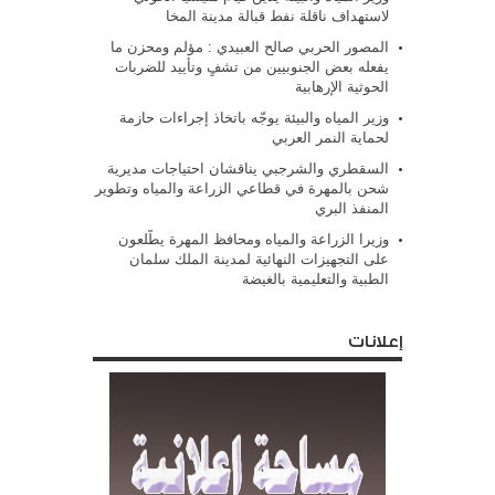
لاستهداف ناقلة نفط قبالة مدينة المخا
المصور الحربي صالح العبيدي : مؤلم ومحزن ما
يفعله بعض الجنوبيين من تشفٍ وتأييد للضربات
الحوثية الإرهابية
وزير المياه والبيئة يوجّه باتخاذ إجراءات حازمة
لحماية النمر العربي
السقطري والشرجبي يناقشان احتياجات مديرية
شحن بالمهرة في قطاعي الزراعة والمياه وتطوير
المنفذ البري
وزيرا الزراعة والمياه ومحافظ المهرة يطّلعون
على التجهيزات النهائية لمدينة الملك سلمان
الطبية والتعليمية بالغيضة
إعلانات