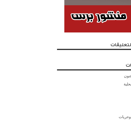
لتعليقات
ت
نون
حلية
وحريات