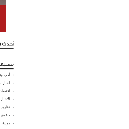
أحدث ا
تصنيفا
أدب وف
اخبار م
اقتصاد
الاخبار
تقارير
حقوق 
دولية