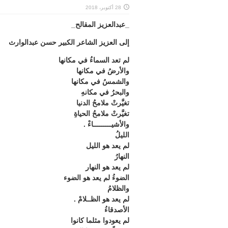
28 أكتوبر، 2018
_عبدالعزيز المقالح_
إلى العزيز الشاعر الكبير حسن عبدالوارث
لم تعد السماءُ في مكانها
والأرضُ في مكانها
والشمسُ في مكانها
والبحرُ في مكانهِ
تغيَّرتْ ملامحُ الدنيا
تغيَّرتْ ملامحُ الحياةِ
والأشيـــــــــاءْ .
الليلُ
لم يعد هو الليل
النهارُ
لم يعد هو النهار
الضوءُ لم يعد هو الضوء
والظلامُ
لم يعد هو الظــلامْ .
الأصدقاءُ
لم يعودوا مثلما كانوا