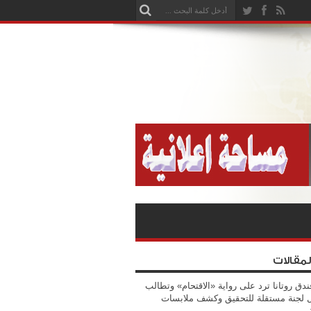
لمقالات
ندق روتانا ترد على رواية «الاقتحام» وتطالب
 لجنة مستقلة للتحقيق وكشف ملابسات
ة…