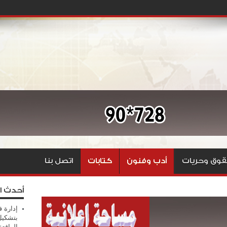
وق وحريات
أدب وفنون
كتابات
اتصل بنا
أحدث ا
إدارة ف
بتشكيل
الواقع