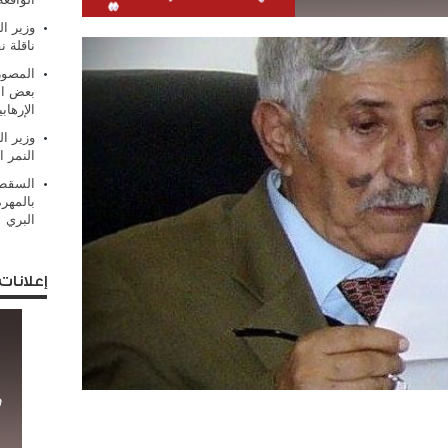
وزير ال
ناقلة ن
المصور
بعض ال
الإرهابي
وزير ال
النمر ا
السقطر
بالمهر
البري
إعلانات