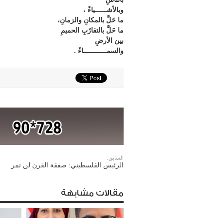
وبالأشــــــياءْ ،
ما حَلَّ بالمكانِ والزمانِ،
ما حَلَّ بالتقارُبِ الحميمِ
بين الأرضِ
والسمــــــــــــاءْ .
السابق:
الرئيس الفلسطيني: صفقة القرن لن تمر
مقالات مشابهة