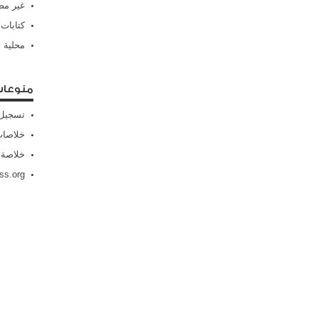
غير م
كتابات
محلية
منوعا
تسجيل 
خلاصات Feed الإد
خلاصة 
ss.org