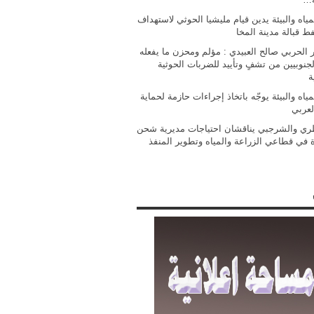
مياه والبيئة يدين قيام مليشيا الحوثي لاستهداف
فط قبالة مدينة المخا
 الحربي صالح العبيدي : مؤلم ومحزن ما يفعله
جنوبيين من تشفٍ وتأييد للضربات الحوثية
ة
مياه والبيئة يوجّه باتخاذ إجراءات حازمة لحماية
لعربي
ي والشرجبي يناقشان احتياجات مديرية شحن
ة في قطاعي الزراعة والمياه وتطوير المنفذ