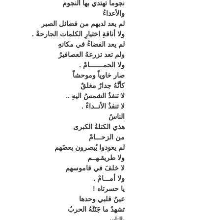
نجوماً تهتدي بها النجوم
والأعداءُ
لم يعد لديهم من فضائل الصبر
ولا أناقةِ اختيارِ الكلمات الجارحةْ .
لم يعد الفضاءُ في مكانهِ
ولم تعد تزرعهُ العصافيرُ
ولا الحمـــــــامْ .
صار خاوياً وموحشاً
كأنَّهُ جدارٌ مغلقٌ
لا تنفذُ الشمسُ اليهِ ..
لا تنفذُ الأنــداءْ .
الناسُ
هذي الكتلةُ الكبرى
من الزحـــامْ
لم يعودوا يُبصرون بعضَهم
ولا طريقـهــم
لا خلفَ في قاموسهم
ولا أمـــامْ .
يا حسرتاه !
عينُ قلبي وحدها
تشهدُ ما جَنَتْهُ الحربُ
بالناسِ