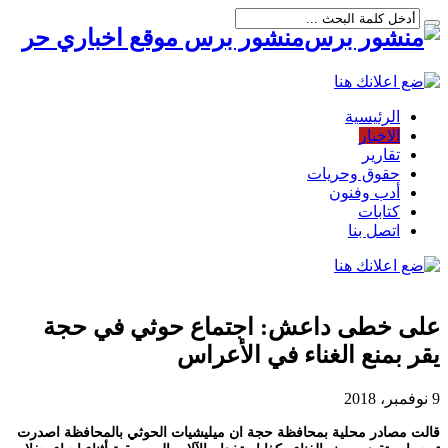
منشور برس موقع اخباري حر
الرئيسية
الاخبار
تقارير
حقوق وحريات
أدب وفنون
كتابات
اتصل بنا
على خطى داعش: اجتماع حوثي في حجة
يقر بمنع الغناء في الأعراس
9 نوفمبر، 2018
قالت مصادر محلية بمحافظة حجة ان ميليشيات الحوثي بالمحافظة اصدرت