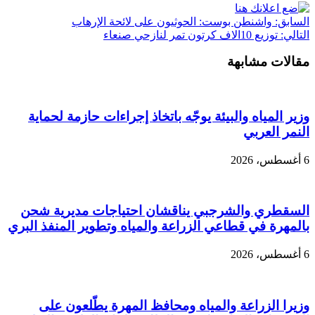
السابق:
واشنطن بوست: الحوثيون على لائحة الإرهاب
التالي:
توزيع 10الاف كرتون تمر لنازحي صنعاء
مقالات مشابهة
وزير المياه والبيئة يوجّه باتخاذ إجراءات حازمة لحماية
النمر العربي
6 أغسطس، 2026
السقطري والشرجبي يناقشان احتياجات مديرية شحن
بالمهرة في قطاعي الزراعة والمياه وتطوير المنفذ البري
6 أغسطس، 2026
وزيرا الزراعة والمياه ومحافظ المهرة يطّلعون على