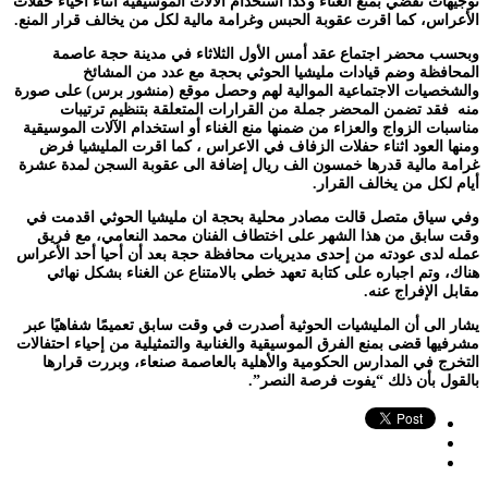
توجيهات تقضي بمنع الغناء وكذا استخدام الآلات الموسيقية أثناء احياء حفلات
الأعراس، كما اقرت عقوبة الحبس وغرامة مالية لكل من يخالف قرار المنع.
وبحسب محضر اجتماع عقد أمس الأول الثلاثاء في مدينة حجة عاصمة
المحافظة وضم قيادات مليشيا الحوثي بحجة مع عدد من المشائخ
والشخصيات الاجتماعية الموالية لهم وحصل موقع (منشور برس) على صورة
منه
فقد تضمن المحضر جملة من القرارات المتعلقة بتنظيم ترتيبات
مناسبات الزواج والعزاء من ضمنها منع الغناء أو استخدام الآلات الموسيقية
ومنها العود اثناء حفلات الزفاف في الاعراس ، كما اقرت المليشيا فرض
غرامة مالية قدرها خمسون الف ريال إضافة الى عقوبة السجن لمدة عشرة
أيام لكل من يخالف القرار.
وفي سياق متصل قالت مصادر محلية بحجة ان مليشيا الحوثي اقدمت في
وقت سابق من هذا الشهر على اختطاف الفنان محمد النعامي، مع فريق
عمله لدى عودته من إحدى مديريات محافظة حجة بعد أن أحيا أحد الأعراس
هناك، وتم اجباره على كتابة تعهد خطي بالامتناع عن الغناء بشكل نهائي
مقابل الإفراج عنه.
يشار الى أن المليشيات الحوثية أصدرت في وقت سابق تعميمًا شفاهيًا عبر
مشرفيها قضى بمنع الفرق الموسيقية والغناىية والتمثيلية من إحياء احتفالات
التخرج في المدارس الحكومية والأهلية بالعاصمة صنعاء، وبررت قرارها
بالقول بأن ذلك “يفوت فرصة النصر”.