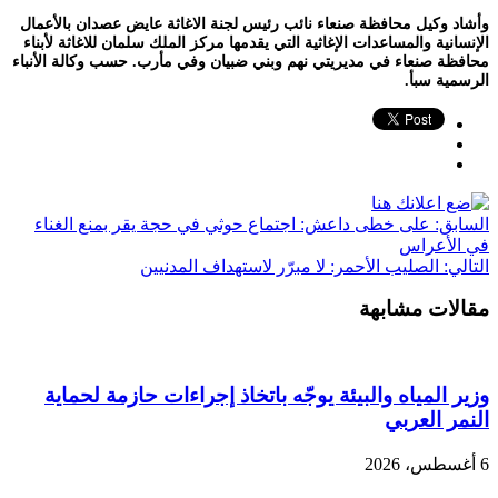
وأشاد وكيل محافظة صنعاء نائب رئيس لجنة الاغاثة عايض عصدان بالأعمال
الإنسانية والمساعدات الإغاثية التي يقدمها مركز الملك سلمان للاغاثة لأبناء
محافظة صنعاء في مديريتي نهم وبني ضبيان وفي مأرب. حسب وكالة الأنباء
الرسمية سبأ.
السابق:
على خطى داعش: اجتماع حوثي في حجة يقر بمنع الغناء
في الأعراس
التالي:
الصليب الأحمر: لا مبرّر لاستهداف المدنيين
مقالات مشابهة
وزير المياه والبيئة يوجّه باتخاذ إجراءات حازمة لحماية
النمر العربي
6 أغسطس، 2026