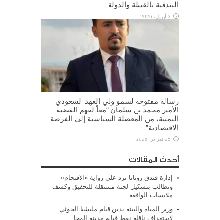
البندقية بالقبيلة والدولة
3 أبريل، 2026
رسالة مفتوحة لسمو ولي العهد السعودي
الأمير محمد بن سلمان “معاً لفهم القضية
اليمنية، من المعضلة السياسية إلى الفرصة
الاقتصادية”
25 فبراير، 2026
أحدث المقالات
إدارة فندق روتانا ترد على رواية «الاقتحام»
وتطالب بتشكيل لجنة مستقلة للتحقيق وكشف
ملابسات الواقعة…
وزير المياه والبيئة يدين قيام مليشيا الحوثي
لاستهداف ناقلة نفط قبالة مدينة المخا