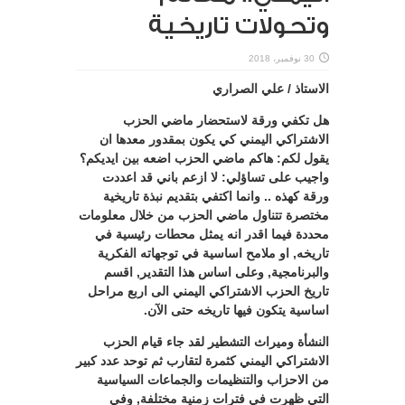
وتحولات تاريخية
30 نوفمبر، 2018
الاستاذ / علي الصراري
هل تكفي ورقة لاستحضار ماضي الحزب
الاشتراكي اليمني كي يكون بمقدور معدها ان
يقول لكم: هاكم ماضي الحزب اضعه بين ايديكم؟
واجيب على تساؤلي: لا ازعم باني قد اعددت
ورقة كهذه .. وانما اكتفي بتقديم نبذة تاريخية
مختصرة تتناول ماضي الحزب من خلال معلومات
محددة فيما اقدر انه يمثل محطات رئيسية في
تاريخه, او ملامح اساسية في توجهاته الفكرية
والبرنامجية, وعلى اساس هذا التقدير, اقسم
تاريخ الحزب الاشتراكي اليمني الى اربع مراحل
اساسية يتكون فيها تاريخه حتى الآن.
النشأة وميراث التشطير لقد جاء قيام الحزب
الاشتراكي اليمني كثمرة لتقارب ثم توحد عدد كبير
من الاحزاب والتنظيمات والجماعات السياسية
التي ظهرت في فترات زمنية مختلفة, وفي