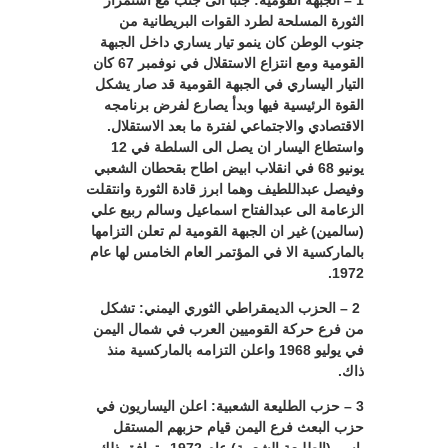
1 – الجبهة القومية: جنبا الى جنب مع استمرار
الثورة المسلحة لطرد القوات البريطانية من
جنوب الوطن كان ينمو تيار يساري داخل الجبهة
القومية ومع انتزاع الاستقلال في نوفمبر 67 كان
التيار اليساري في الجبهة القومية قد صار يشكل
القوة الرئيسية فيها وبدأ يصارع لفرض برنامجه
الاقتصادي والاجتماعي لفترة ما بعد الاستقلال.
واستطاع اليسار ان يصل الى السلطة في 12
يونيو 68 في انقلاب ابيض اطاح بقحطان الشعبي
وفيصل عبداللطيف وهما ابرز قادة الثورة وانتقلت
الزعامة الى عبدالفتاح اسماعيل وسالم ربيع علي
(سالمين) غير ان الجبهة القومية لم تعلن التزامها
بالماركسية الا في المؤتمر العام الخامس لها عام
1972.
2 – الحزب الديمقراطي الثوري اليمني: تشكل
من فرع حركة القوميين العرب في شمال اليمن
في يوليو 1968 واعلن التزامه بالماركسية منذ
ذاك.
3 – حزب الطليعة الشعبية: اعلن اليساريون في
حزب البعث فرع اليمن قيام حزبهم المستقل