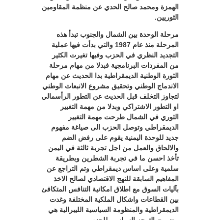
الهمزة ومحمد صالح الحدي عن منظمة المقاومين
الثوريين.
مرحلة الوحدة بين الشمال والجنوب تبدأ هذه
المرحلة منذ عام 1987 والتي بدأت فيها عملية
التجديد النظري في الحزب وفيها تغيرت الكثير
من المفردات البرنامجية فبدلا من مهام مرحلة
الثورة الوطنية الديمقراطية بدا الحديث عن مهام
الاندماج الوطني وتحقيق مشروع الانبعاث الوطني
لتجاوز التخلف قبل الحديث عن التطور الرأسمالي
او التطور الاشتراكي وبدلا من مهمة التغيير
الثوري في الشمال طرحت مهمة التغيير
الديمقراطي وتوصل الحزب الى صياغة مفهوم
جديد للوحدة اليمنية يقوم على رفض الضم
والالحاق والعمل من اجل تجربة ثالثة في اليمن
تأخذ احسن ما في تجربة الشطرين وبطريقة
سلمية وعلى اساس ديمقراطي وتم التراجع عن
المفاهيم السابقة للنهج الاقتصادي لصالح الاخذ
بآليات السوق مع اطلاق امكانية التنافس المتكافئ
بين القطاعات واشكال الملكية المختلفة وغدت
الديمقراطية والمنظومة السياسية الليبرالية هي