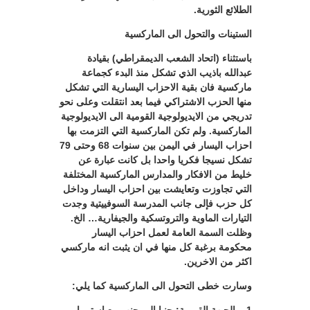
الطلائع الثورية.
الستينات والتحول الى الماركسية
باستثناء (اتحاد الشعب الديمقراطي) بقيادة
عبدالله باذيب الذي تشكل منذ البدء كجماعة
ماركسية فان بقية الاحزاب اليسارية التي تشكل
منها الحزب الاشتراكي فيما بعد انتقلت وعلى نحو
تدريجي من الايديولوجية القومية الى الايديولوجية
الماركسية. ولم تكن الماركسية التي التزمت بها
احزاب اليسار في اليمن بين سنوات 68 وحتى 79
تشكل نسيجا فكريا واحدا بل كانت عبارة عن
خليط من الافكار والمدارس الماركسية المختلفة
التي تجاوزت وتعايشت بين احزاب اليسار وداخل
كل حزب فإلى جانب المدرسة السوفييتية وجدت
التيارات الماوية والتروتسكية والجيفارية… الخ.
وظلت السمة العامة لعمل احزاب اليسار
محكومة برغبة كل منها في ان يثبت انه ماركسي
اكثر من الاخرين.
وسارت خطى التحول الى الماركسية كما يلي: