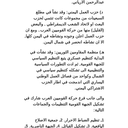
عبدالرحمن الارياني.
د) حزب العمل اليمني: وقد نشأ في مطلع
السبعينات من مجموعات كانت تنتمي لحزب
البعث او لاتحاد الشعب الديمقراطي , والبعض
(القليل) منها من حركة القوميين العرب.. ومع ان
حزب العمل اعلن وجوده ونشاطه في اليمن كلها,
الا ان نشاطه انحصر في شمال اليمن.
هـ) منظمة المقاومين الثوريين: وقد نشأت في
البداية كتنظيم عسكري يتبع التنظيم السياسي
للجبهة القومية, ثم ادت التطورات السياسية
والتنظيمية الى تشكله كتنظيم سياسي في
الشمال وكواحد من فصائل العمل الوطني
اليساري التي اندمجت في اطار الحزب
الاشتراكي اليمني.
والى جانب فرع حركة القوميين العرب شارك في
تشكيل الجبهة القومية التنظيمات والجماعات
التالية:
1ـ تنظيم الضباط الاحرار. 2ـ جمعية الاصلاح
اليافعية. 3ـ تشكيل القبائل. 4ـ الجبهة الناصرية. 5ـ