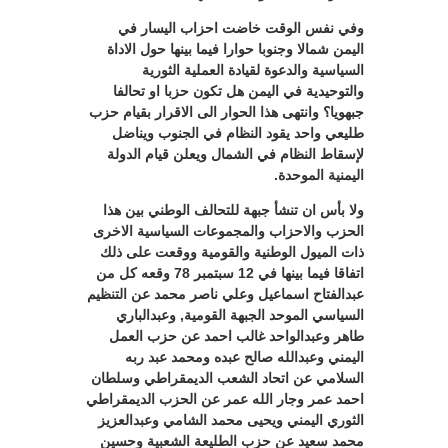
وفي نفس الوقت خاضت احزاب اليسار في
اليمن شمالا وجنوبا حوارا فيما بينها حول الاداة
السياسية والدعوة لقيادة العملية الثورية
والتوحيدية في اليمن هل تكون حزبا او تحالفا
جبهويا؟ وانتهى هذا الحوار الى الاقرار بقيام حزب
طليعي واحد يقود النظام في الجنوب ويناضل
لإسقاط النظام في الشمال ويعلن قيام الدولة
اليمنية الموحدة.
ولا بأس ان تنشأ جبهة للتحالف الوطني بين هذا
الحزب والاحزاب والمجموعات السياسية الاخرى
ذات الميول الوطنية والقومية ووقعت على ذلك
اتفاقا فيما بينها في 12 سبتمبر 78 وقعه كل من
عبدالفتاح اسماعيل وعلي ناصر محمد عن التنظيم
السياسي الموحد الجبهة القومية, وعبدالباري
طاهر وعبدالواحد غالب احمد عن حزب العمل
اليمني وعبدالله صالح عبده ومحمد عبد ربه
السلامي عن اتحاد الشعب الديمقراطي وسلطان
احمد عمر وجار الله عمر عن الحزب الديمقراطي
الثوري اليمني ويحيى محمد الشامي وعبدالعزيز
محمد سعيد عن حزب الطليعة الشعبية وحسين