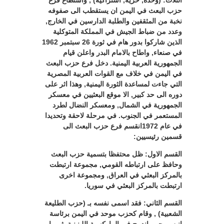
الثلاث: (وحدة, حرية, اشتراكية) , واستطاع فرع
حزب البعث في اليمن ان يستقطب الى صفوفه
نخبة من المثقفين والطلبة الدارسين في الخارج,
وعدد من ضباط الجيش في المملكة المتوكلية
الذين شاركوا بدور هام في ثورة 26 سبتمبر 1962
في صنعاء, واطاح بالامام البدر واعلن قيام
الجمهورية العربية اليمنية. دخل فرع حزب البعث
في اليمن في خلاف مع القوات العربية المصرية
التي جاءت لمساعدة الثورة اليمنية, وهذا اثر على
دوره الى حد كبير, الا موقع البعثيين في معسكر
الجمهورية في الشمال, ومعسكر النضال لطرد
المستعمر في الجنوب. في مرحلة لاحقة وتحديدا
في عام 1972انقسم فرع حزب البعث الى
قسمين رئيسيين:
القسم الاول: ظل محتفظا بتسمية حزب البعث
وحافظ على ارتباطه القومي, مجموعة ارتبطت
بالمركز البعثي في العراق, ومجموعة اخرى
ارتبطت بالمركز البعثي في سوريا.
القسم الثاني: فقد اسمى نفسه بـ (حزب الطليعة
الشعبية) , وقام كحزب موحد في اليمن برئاسة