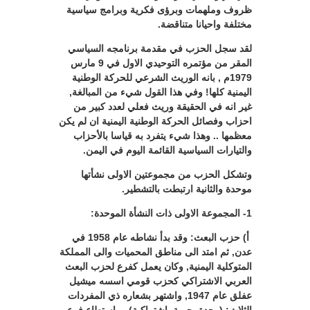
ظروف وملهمات وبرؤى فكرية وبرامج سياسية
مختلفة واحيانا متناقضة.
لقد سجل الحزب في مقدمة برنامجه السياسي
المقر من مؤتمره التوحيدي الاول في 9 مارس
1979م , بانه الوريث الشرعي للحركة الوطنية
اليمنية كلها! وفي هذا القول شيء من المبالغة,
غير انه في الحقيقة وريث فعلي لعدد كبير من
احزاب وفصائل الحركة الوطنية اليمنية ان لم يكن
معظمها .. وهذا شيء يتفرد به قياسا بالأحزاب
والتيارات السياسية القائمة اليوم في اليمن.
وتشكل الحزب من مجموعتين الاولى نشأتها
موحدة والثانية ارتبطت بالتشطير.
1- المجموعة الاولى ذات النشأة الموحدة:
أ) حزب البعث: وقد بدأ نشاطه عام 1958 في
عدن, ثم امتد الى مناطق المحميات والى المملكة
المتوكلية اليمنية, وكان يعمل كفرع لحزب البعث
العربي الاشتراكي كحزب قومي اسسه ميشيل
عفلق عام 1947, واشتهر بشعاره ذي المفردات