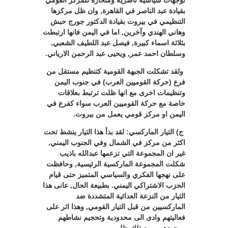
توجهات سياسية ناصرية ومنحازة للمركز القومي
بقيادة عبد الناصر في القاهرة, وان ظل مركزها
التنظيمي في بيروت بقيادة الدكتور جورج حبش
وهاني الهندي وآخرين, اما في اليمن فانها ارتبطت
بثلاثة اسماء كبيرة, فيصل عبد اللطيف الشعبي,
وسلطان احمد عمر, ويحيى عبد الرحمن الارياني.
ولقد تشكلت الجبهة القومية كتنظيم مستقل من
فرع (حركة القوميين العرب) في جنوب اليمن
وتنظيمات اخرى مع انها ظلت ترتبط بعلاقات
خاصة مع حركة القوميين العرب سواء كفرع في
اليمن او مركز قومي يعمل من بيروت.
ج) التيار الماركسي: لقد بدأ هذا التيار ينشط تحت
اكثر من مركز في الشمال وفي الجنوب اليمني,
غير ان المجموعة التي تزعمها عبدالله باذيب
شكلت المجموعة الماركسية الرئيسية, وحافظت
على نهجها الفكري والسياسي المتميز حتى قيام
الحزب الاشتراكي اليمني. بطبيعة الحال, عانى هذا
التيار من النزعة العدائية المتشددة ضد
الماركسيين من قبل التيار القومي, وهذا اثر على
فعاليتهم وادى الى محدودية وتحجيم نشاطهم