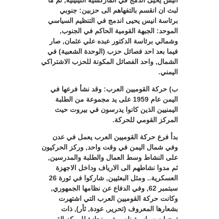
انيس يحيى اندمج في الماركسية اللينينية, ثم ما
لبث ان انقسم بالتفهاهم الى حزبين: جنوبي
برئاسة انيس يحيى اندمج في التنظيم السياسي
الموحد: الجبهة القومية الحاكم في الجنوب,
وشمالي برئاسة الدكتور عبده علي عثمان, صار
فيما بعد احد فصائل حزب (الوحدة الشعبية) في
الشمال, واحد الفصائل المكونة للحزب الاشتراكي
اليمني.
ب) حركة القوميين العرب: وقد نشأ فرعها في
اليمن عام 1959 على يد مجموعة من الطلبة
اليمنيين الذين كانوا يدرسون في بيروت حيث
المركز القومي للحركة.
بدأ فرع حركة القوميين العرب يعمل في عدن
وفي شمال اليمن في وقت واحد, وركز الحركيون
على النشاط وسط العمال والطلبة والمدرسين,
ثم مدوا نشاطهم الى الارياف وداخل الاجهزة
العسكرية.. ومثل البعثيين, شاركوا في ثورة 26
سبتمبر 62, وفي الدفاع عن نظامها الجمهوري,
وكانت حركة القوميين العرب التي اشتهرت
بشعارها المعروف (تحرير, عودة, ثأر), ذات