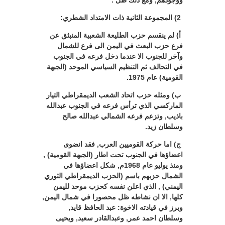
ووجودهم, ومع ذلك ظل .
2) المجموعة الثانية ذات الامتداد الشطري:
أ) لم ينقسم حزب الطليعة الشعبية المنبثق عن
فرع حزب البعث في اليمن الى فرع للشمال
وآخر للجنوب الا عندما دخل فرعه في الجنوب
في التحالف ثم التنظيم السياسي الموحد (الجبهة
القومية) عام 1975.
ب) ومثله حزب اتحاد الشعب الديمقراطي التيار
الماركسي الذي ترأس فرعه في الجنوب عبدالله
باذيب, وتزعم فرعه الشمالي عبدالله صالح
وسلطان زيد.
ج) اما حركة القوميين العرب, فقد انضوى
اعضاؤها في الجنوب تحت اطار (الجبهة القومية) ,
ومنذ يوليو عام 1968م, شكل اعضاؤها في
الشمال حزبهم باسم (الحزب الديمقراطي الثوري
اليمني) , الذي اعلن نفسه كحزب موحد لليمن
كلها, الا ان نشاطه ظل محصورا في شمال اليمن,
وبرز في قيادته الاخوة: عبد الحافظ قايد,
وسلطان احمد عمر, وعبدالقادر سعيد, ويحيى