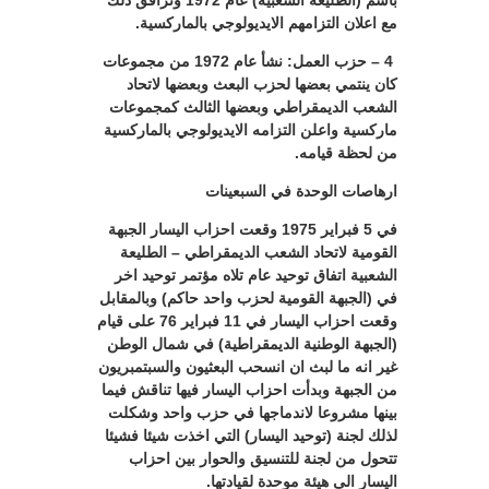
باسم (الطليعة الشعبية) عام 1972 وترافق ذلك
مع اعلان التزامهم الايديولوجي بالماركسية.
4 – حزب العمل: نشأ عام 1972 من مجموعات
كان ينتمي بعضها لحزب البعث وبعضها لاتحاد
الشعب الديمقراطي وبعضها الثالث كمجموعات
ماركسية واعلن التزامه الايديولوجي بالماركسية
من لحظة قيامه.
ارهاصات الوحدة في السبعينات
في 5 فبراير 1975 وقعت احزاب اليسار الجبهة
القومية لاتحاد الشعب الديمقراطي – الطليعة
الشعبية اتفاق توحيد عام تلاه مؤتمر توحيد اخر
في (الجبهة القومية لحزب واحد حاكم) وبالمقابل
وقعت احزاب اليسار في 11 فبراير 76 على قيام
(الجبهة الوطنية الديمقراطية) في شمال الوطن
غير انه ما لبث ان انسحب البعثيون والسبتمبريون
من الجبهة وبدأت احزاب اليسار فيها تناقش فيما
بينها مشروعا لاندماجها في حزب واحد وشكلت
لذلك لجنة (توحيد اليسار) التي اخذت شيئا فشيئا
تتحول من لجنة للتنسيق والحوار بين احزاب
اليسار الى هيئة موحدة لقيادتها.