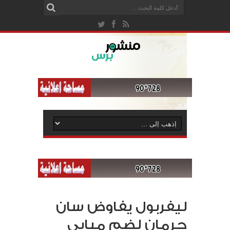
ليفربول يفاوض سان
جرمان لضم مبابي