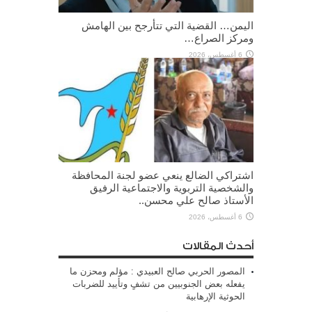
اليمن… القضية التي تتأرجح بين الهامش
ومركز الصراع…
6 أغسطس، 2026
اشتراكي الضالع ينعي عضو لجنة المحافظة
والشخصية التربوية والاجتماعية الرفيق
الأستاذ صالح علي محسن..
6 أغسطس، 2026
أحدث المقالات
المصور الحربي صالح العبيدي : مؤلم ومحزن ما
يفعله بعض الجنوبيين من تشفٍ وتأييد للضربات
الحوثية الإرهابية