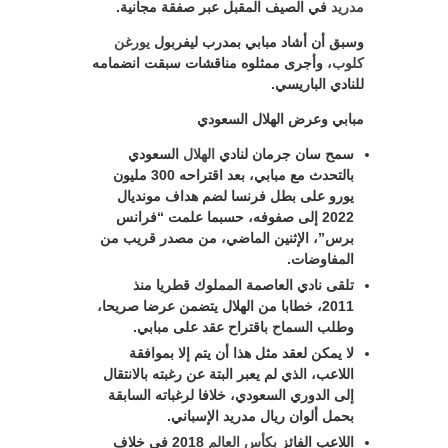
مدريد
في الصيف المقبل عبر صفقة مجانية.
وسبق أن أشاد مبابي بمدرب ليفربول
يورغن
كلوب
، وأجرى ممثلوه مناقشات سبقت انضمامه
للنادي الباريسي.
مبابي وعرض الهلال السعودي
سمح سان جرمان لنادي
الهلال
السعودي
بالتحدث مع مبابي، بعد اقتراحه 300 مليون
يورو على بطل فرنسا لضم هداف مونديال
2022 إلى صفوفه، حسبما علمت “فرانس
برس”، الإثنين الماضي، من مصدر قريب من
المفاوضات.
تلقى نادي العاصمة المملوك قطريا منذ
2011، خطابا من الهلال يتضمن عرضا صريحا،
وطلب السماح باقتراح عقد على مبابي.
لا يمكن لعقد مثل هذا أن يتم إلا بموافقة
اللاعب، الذي لم يعبر البتة عن رغبته بالانتقال
إلى الدوري السعودي، خلافا لرغباته السابقة
بحمل ألوان ريال مدريد الإسباني.
اللاعب الفائز
بكأس العالم
2018 في خلاف