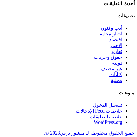
أحدث التعليقات
تصنيفات
أدب وفنون
اخبار محلية
اقتصاد
الاخبار
تقارير
حقوق وحريات
دولية
غير مصنف
كتابات
محلية
منوعات
تسجيل الدخول
خلاصات Feed الإدخالات
خلاصة التعليقات
WordPress.org
جميع الحقوق محفوظة لـ منشور برس2023 ©.