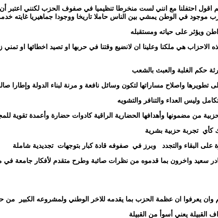
 نعم اقول احتفلنا مع انني لست منخرطا تنظيميا في صفوف الحزب لكنني اعتبر 
ب موجود في الوطن يمشي بين الناس حاملا تاريخا ووجودا جماهيريا غايته خدم
اطن ويؤثر على حياته ومستقبله
لاحزاب هي ملكنا وعلينا ان لانضيع وقتنا في حربها او تصيد اخطائها او تمني 
رثة حكم الغلبة والعبث بالشعب
 تطويرها واصلاح مساراتها لتكون وسائل نافعة و مرنة لبناء الدولة وإطارا صا
امل وليس العداء والتنافر والتشويه
بية من مضمونها وأهدافها الحضارية الراقية كادوات حضارة وأعمدة تقوية للمج
 كأي
تجربة حزبية بشرية
على البقاء والتجدد
وبرز في
صفوفه قادة كبار بتوجهات
تجديدية شاملة
 القادر سعيد واخرون بما قدموه من نظرات صائبة وطرح متقدم لأفكار جامعة في 
 وان يعرفوا ان عظمة الحزب بما يقدمه للاخر الوطني ولمشروعه الكبير
من حب
ف القبيلة يعني أسوأ من القبيلة