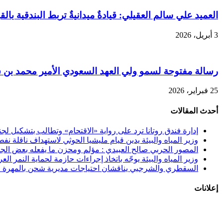
العميد علي سالم العقيلي: قيادةٌ ميدانيةٌ تربط البندقية بالقب
3 أبريل، 2026
رسالة مفتوحة لسمو ولي العهد السعودي الأمير محمد بن سل
25 فبراير، 2026
أحدث المقالات
إدارة فندق روتانا ترد على رواية «الاقتحام» وتطالب بتشكيل 
وزير المياه والبيئة يدين قيام مليشيا الحوثي لاستهداف ناقلة نفط
المصور الحربي صالح العبيدي : مؤلم ومحزن ما يفعله بعض الجنوب
وزير المياه والبيئة يوجّه باتخاذ إجراءات حازمة لحماية النمر الع
السقطري والشرجبي يناقشان احتياجات مديرية شحن بالمهرة في
إعلانات