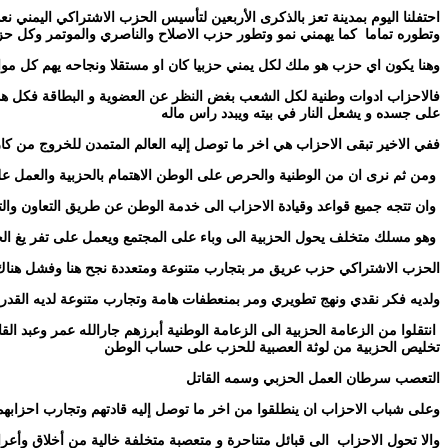
احتفلنا اليوم بمدينة تعز بالذكرى الأربعين لتأسيس الحزب الاشتراكي اليمني
وتطوره تماما
كما يهمني نمو وتطور حزب الاصلاح والناصري والموتمر وكل حز
وهنا يكون اي حزب هو ملك لكل يمني حزبيا كان او مستقلا ونجاحه يهم كل مو
فالاحزاب ادوات وطنية لكل الشعب بغض النظر عن العضوية و البطاقة فكل هذه ا
على جسده و يشعل النار في بيته ويبدد راس ماله
ففي الاخير تبقى الاحزاب هي اخر ما توصل إليه العالم المتمدن للخروج من كا
ومن ثم نرى ان من الوطنية والحرص على الوطن الاهتمام بالحزبية والعمل على
وان تتجه جميع قواعد وقيادة الاحزاب الى خدمة الوطن عن طريق التعاون والتك
وهو مسلك متخلف يحول الحزبية الى وباء على المجتمع ويعمل على تفر يغ الحز
الحزب الاشتراكي حزب عريق مر بتجارب متنوعة ومتعددة نجح هنا وفشل هناك
ولديه فكر نقدي ونهج تطويري ومر بمنعطفات هامة وتجارب متنوعة لديه القدرة 
انتقلوا من الزعامة الحزبية الى الزعامة الوطنية أبرزهم جارالله عمر وعبد
تخليص الحزبية من لوثة العصبية للحزب على حساب الوطن
التعصب سرطان العمل الحزبي وسمه القاتل
وعلى شباب الاحزاب ان ينطلقوا من اخر ما توصل إليه قادتهم وتجارب احزابهم
والا تحول الاحزاب
الى قبائل متناحرة و متعصبة متخلفة خالية من أخلاق وأعرا