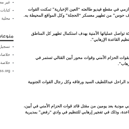
غير م
مي في مقطع فيديو طالعته “العين الإخبارية” تمكنت القوات
كتابات
ف حوس” من تطهير معسكر “الحجلة” وكل المواقع المحيطة به.
محلية
 تواصل عملياتها الأمنية بهدف استكمال تطهير كل المناطق
منوعا
نظيم القاعدة الإرهابي”.
تسجيل 
خلاصات Feed الإد
 بقوات الحزام الأمني وقوات محور أبين القتالي تستمر في
خلاصة 
رهاب”.
ss.org
 الراحل عبداللطيف السيد ورفاقه وكل رجال القوات الجنوبية
 مودية بعد يومين من مقتل قائد قوات الحزام الأمني في أبين،
قاعدة، وذلك في تفجير إرهابي للتنظيم في وادي “رفض” بمديرية