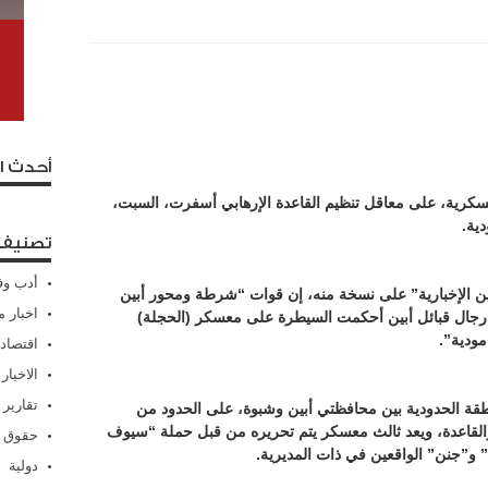
أحدث ا
ية، على معاقل تنظيم القاعدة الإرهابي أسفرت، السبت،
ية.
تصنيفا
أدب وف
ين الإخبارية” على نسخة منه، إن قوات “شرطة ومحور أبين
اخبار م
ة رجال قبائل أبين أحكمت السيطرة على معسكر (الحجلة)
مودية”.
اقتصاد
الاخبار
تقارير
طقة الحدودية بين محافظتي أبين وشبوة، على الحدود من
القاعدة، ويعد ثالث معسكر يتم تحريره من قبل حملة “سيوف
حقوق 
جنن” الواقعين في ذات المديرية.‎
دولية