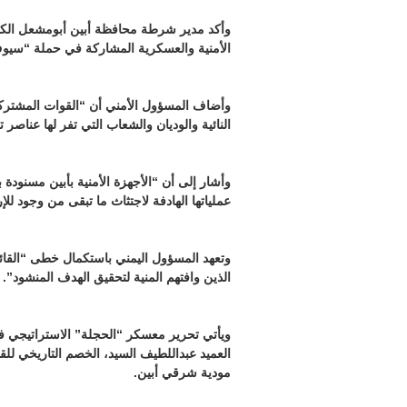
وأكد مدير شرطة محافظة أبين أبومشعل الكاز
الأمنية والعسكرية المشاركة في حملة “سيو
وأضاف المسؤول الأمني أن “القوات المشتركة
النائية والوديان والشعاب التي تفر لها عناصر ت
وأشار إلى أن “الأجهزة الأمنية بأبين مسنودة
عملياتها الهادفة لاجتثاث ما تبقى من وجود للإ
وتعهد المسؤول اليمني باستكمال خطى “القائد
الذين وافتهم المنية لتحقيق الهدف المنشود”.
ويأتي تحرير معسكر “الحجلة” الاستراتيجي في
العميد عبداللطيف السيد، الخصم التاريخي لل
مودية شرقي أبين.