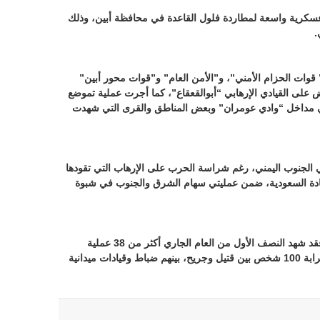
 عسكرية واسعة لمطاردة فلول القاعدة في محافظة أبين، وذلك
.
قوات الحزام الأمني”، و”الأمن العام” و”قوات محور أبين”
ض على القيادي الإرهابي “أبوالقعقاع”، كما أجرت عملية تموضع
ي مداخل “وادي عومران” وبعض المناطق والقرى التي شهدت
في الجنوب اليمني، رغم شراسة الحرب على الإرهاب التي تقودها
قيادة السعودية، ضمن عمليتي سهام الشرق والجنوب في شبوة
وبحسب إحصائية خاصة بـ”العين الإخبارية”، فقد شهد النصف الأول من العام الجاري أكثر من 38 عملية
إرهابية لتنظيم القاعدة، أسفرت عن سقوط قرابة 100 شخص بين قتيل وجريح، بينهم ضباط وقيادات ميدانية