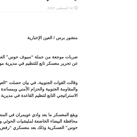
14 أغسطس، 2023
منشور برس / العين الإخبارية
ضربات موجعة من حملة “سيوف حوس” العسكر
عن تحرير معسكر تابع للتنظيم في مديرية مود
وقالت القوات الجنوبية، في بيان حصلت “الع
والمقاومة الجنوبية والحزام الأمني وبمساند
الاستراتيجي التابع لتنظيم القاعدة في مديرية 
ويقع المعسكر ما بعد وادي عويمران في المن
محافظة البيضاء الخاضعة لمليشيات الحوثي و
حوس” العسكرية وذلك بعد معسكري “رفض” و”