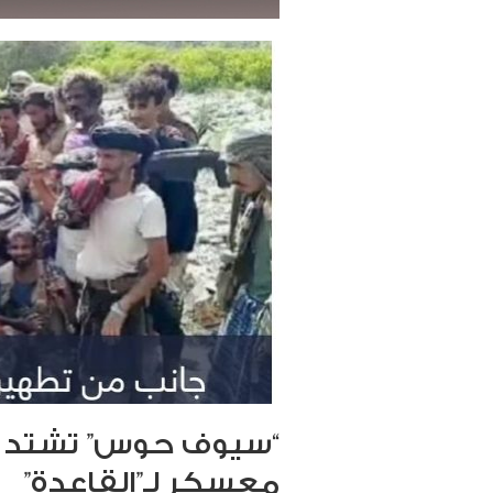
“سيوف حوس” تشتد في
معسكر لـ”القاعدة”