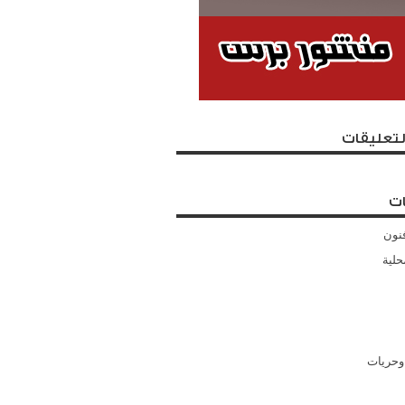
لتعليقات
ت
نون
حلية
وحريات