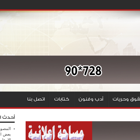
وق وحريات
أدب وفنون
كتابات
اتصل بنا
أحدث ا
المصور
بعض ال
الإرهابي