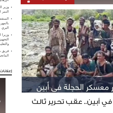
وزير ال
النمر ا
السقطر
بالمهر
البري
وزيرا 
التجهيز
والتعلي
فريق من
المانج
إعلانات
 أبين.. عقب تحرير ثالث