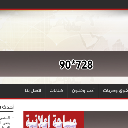
وق وحريات
أدب وفنون
كتابات
اتصل بنا
أحدث ا
المصور
بعض ال
الإرهابي