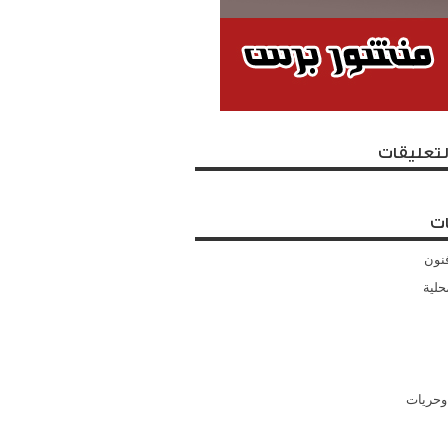
لتعليقات
ت
نون
حلية
وحريات