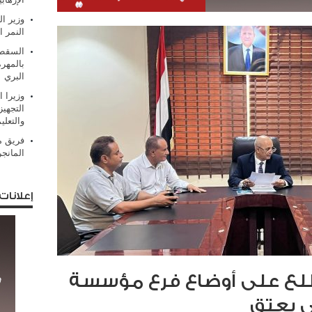
وزير ال
النمر ا
السقطر
بالمهر
البري
وزيرا 
التجهيز
والتعلي
فريق من
المانج
إعلانات
 يطلع على أوضاع فرع مؤسسة
ي بعتق