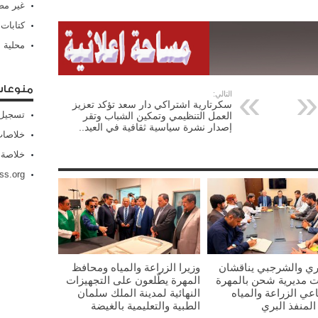
غير م
كتابات
محلية
منوعا
التالي:
سكرتارية اشتراكي دار سعد تؤكد تعزيز
تسجيل 
العمل التنظيمي وتمكين الشباب وتقر
إصدار نشرة سياسية ثقافية في العيد..
خلاصات Feed الإد
خلاصة 
ss.org
ي والشرجبي يناقشان
وزيرا الزراعة والمياه ومحافظ
ت مديرية شحن بالمهرة
المهرة يطّلعون على التجهيزات
ي الزراعة والمياه
النهائية لمدينة الملك سلمان
المنفذ البري
الطبية والتعليمية بالغيضة