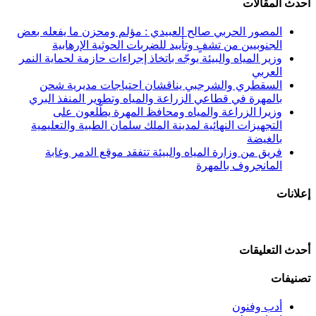
أحدث المقالات
المصور الحربي صالح العبيدي : مؤلم ومحزن ما يفعله بعض
الجنوبيين من تشفٍ وتأييد للضربات الحوثية الإرهابية
وزير المياه والبيئة يوجّه باتخاذ إجراءات حازمة لحماية النمر
العربي
السقطري والشرجبي يناقشان احتياجات مديرية شحن
بالمهرة في قطاعي الزراعة والمياه وتطوير المنفذ البري
وزيرا الزراعة والمياه ومحافظ المهرة يطّلعون على
التجهيزات النهائية لمدينة الملك سلمان الطبية والتعليمية
بالغيضة
فريق من وزارة المياه والبيئة تتفقد موقع الدمر وغابة
المانجروف بالمهرة
إعلانات
أحدث التعليقات
تصنيفات
أدب وفنون