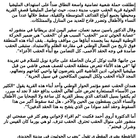
إنطلقت حملة شعبية تضامنية واسعة النطاق ضداً على استهداف المليشيا
الحوثية قرية الحقب جنوب مدينة دمت، حيث تواصل المليشيا قصف القرية
ومحيطها بجميع أنواع القذائف المتوسطة والثقيلة، سقط خلالها عدداً من
النساء والأطفال وتضرر فادح للعديد من المنازل والممتلكات.
وقال الدكتور ياسين سعيد نعمان، سفير اليمن لدى بريطانيا في منشور له
“عصابة الحوثي تدمر “الحقب” السبب هو أن “الحقب” هي ضمير الحركة
الوطنية اليمنية بما يجسده أبناؤها من مواقف وطنية.. يقف أبناء هذه المنطقة
فوق تاريخ من النضال الوطني في مقارعة الظلم والاستبداد. ستبقى الحقب
صامدة في وجه الحقد الأعمى، كل التضامن مع أبناء الحقب الأعزاء”.
من جانبها؛ قالت توكل كرمان الحاصلة على جائزة نوبل للسلام في تغريدة
لها “في هذه الأثناء تتعرض منطقة الحقب لقصف همجي فاشي من قبل
ميليشيا الحوثي، ادين الفاشية التي يتعرضون لها واحيي كفاحهم ونضالهم،
المجد لأبناء الحقب ولكل اليمنيين المكافحين في سبيل الحرية”.
همدان الحقب عضو مؤتمر الحوار الوطني وأحد أبناء هذه القرية يقول “الكثير
من الأسماء المستعارة تحرض على أهالي الحقب بدافع حقد لا نجد له مبرر،
لم يكتفوا بسيل القذائف الذي يمطر القرية كل ساعة ولا الضحايا من الأطفال
والنساء الذين يسقطون بين الحين والآخر ، هل ثمة سقوط أكبر من هذا
السقوط وحقد أشد سوادا من الذي يتشح به هذا الحقد الدفين؟”.
أما الدكتورة أروى أحمد فكتبت “لم اقراء لإخواني وهم كثر في صفحتي اي
منشور على منوال الحقب تحترق. الحقب تنزف. لو هي بورما كان الفيس نار
وشرار. قبحتم”.
الناشطة بشرى المقطري تقول “يضرب الحوثيون في مدينة الحديدة،