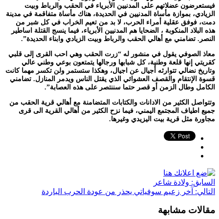
فيستعرضون عضلاتهم على المدنيين الأبرياء في الحقب والرباط وبيت
الزيادي، بموازة مأساة المدنيين في الحديدة، هناك مأساة متفاقمة في مدينة
دمت، فوفق عقلية أمراء الحرب، لا بد من تعيم الخراب في كل شبر من
هذه البلاد المنكوبة ، الضحايا هم المدنيين الأبرياء، فيما ينسج القتلة اساطير
النصر. تضامني مع أهالي الحقب والرباط وبيت الزيادي وابناء الحديدة”.
معاذ الصوفي يقول في منشور له “زرت الحقب وهي احب القرى إلى قلبي
كقريتي إنها قلعة وطنية، كل شبابها ورجالها يتمتعون بوعي وطني عالي
وتاريخ نضالي تتوارثه أجيال عن اجيال، وهكذا ستستمر ولن تكسر مهما كانت
قسوة الإنتقام والقصف العشوائي الذي يقتل الناس ويدمر المنازل. تضامني
الكامل وطال الزمن أو قصر حتما سننتصر على هذه العصابة”.
وتتواصل الكثير من الادانات والكتابات المتضامنة مع أهالي قرية الحقب من
جميع اطياف المجتمع اليمني، فيما نزح الكثير من أهالي القرية الى قرى
مجاورة مثل قرية بيت اليزيدي وغيرها.
السابق:
ولادة شاعر
التالي:
آخر زعيم سوفياتي يحذر من عودة الحرب الباردة
مقالات مشابهة