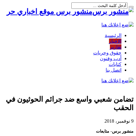
منشور برس موقع اخباري حر
الرئيسية
الاخبار
تقارير
حقوق وحريات
أدب وفنون
كتابات
اتصل بنا
تضامن شعبي واسع ضد جرائم الحوثيون في
الحقب
9 نوفمبر، 2018
منشور برس- متابعات