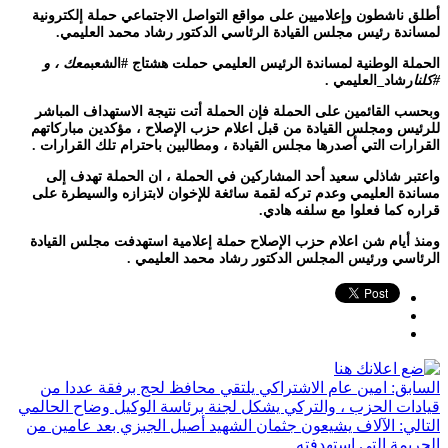
أطلق ناشطون وإعلاميين على مواقع التواصل الاجتماعي حملة إلكترونية
لمساندة رئيس مجلس القيادة الرئاسي الدكتور رشاد محمد العليمي.
الحملة الوطنية لمساندة الرئيس العليمي حملت هشتاج #الشعب
معك ، و
#كلنا
رشاد_العليمي .
وبحسب القائمين على الحملة فإن الحملة أتت نتيجة الاستهداف المباشر
للرئيس ومجلس القيادة من قبل اعلام حزب الإصلاح ، مؤكدين مباركاتهم
القرارات التي أصدرها مجلس القيادة ، ومطالبين باحترام تلك القرارات .
واعتبر شاذلي سعيد أحد المشاركين في الحملة ، ان الحملة تهدف إلى
مساندة العليمي وعدم تركه لقمة سائغة للإخوان لابتزازه والسيطرة على
قراره كما فعلوا مع سلفه هادي.
ومنذ أيام شن اعلام حزب الإصلاح حملة إعلامية استهدفت مجلس القيادة
الرئاسي ورئيس المجلس الدكتور رشاد محمد العليمي .
السابق:
امين عام الاشتراكي يلتقي محافظ لحج برفقة عددا من
قيادات الحزب ، والتركي يشكل لجنة برئاسة الوكيل وضاح الحالمي
التالي:
الآلاف يشيعون جثمان الشهيد أصيل الجبزي بعد عامين من
الجريمة التي استهدفته