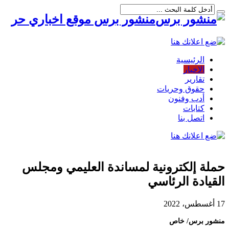
منشور برس موقع اخباري حر
الرئيسية
الاخبار
تقارير
حقوق وحريات
أدب وفنون
كتابات
اتصل بنا
حملة إلكترونية لمساندة العليمي ومجلس
القيادة الرئاسي
17 أغسطس، 2022
منشور برس/ خاص