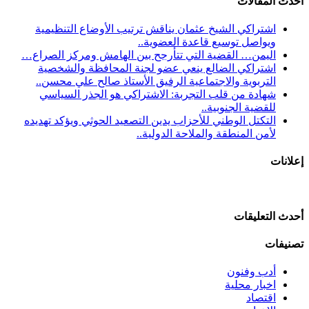
أحدث المقالات
اشتراكي الشيخ عثمان يناقش ترتيب الأوضاع التنظيمية
ويواصل توسيع قاعدة العضوية..
اليمن… القضية التي تتأرجح بين الهامش ومركز الصراع…
اشتراكي الضالع ينعي عضو لجنة المحافظة والشخصية
التربوية والاجتماعية الرفيق الأستاذ صالح علي محسن..
شهادة من قلب التجربة: الاشتراكي هو الجذر السياسي
للقضية الجنوبية..
التكتل الوطني للأحزاب يدين التصعيد الحوثي ويؤكد تهديده
لأمن المنطقة والملاحة الدولية..
إعلانات
أحدث التعليقات
تصنيفات
أدب وفنون
اخبار محلية
اقتصاد