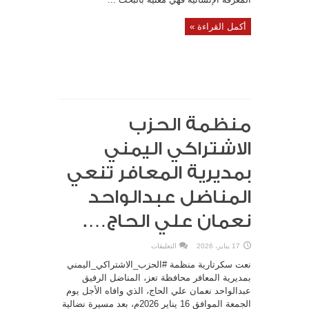
أكمل القراءة »
منظمة الحزب
الاشتراكي اليمني
بمديرية المعافر تنعي
المناضل عبدالواحد
نعمان علي الحاج….
على
17 يناير، 2026
التعليقات
منظمة
الحزب
نعت سكرتارية منظمة #الحزب_الاشتراكي_اليمني
الاشتراكي
اليمني
بمديرية المعافر محافظة تعز، المناضل الرفيق
بمديرية
عبدالواحد نعمان علي الحاج، الذي وافاه الأجل يوم
المعافر
تنعي
الجمعة الموافق 16 يناير 2026م، بعد مسيرة نضالية
المناضل