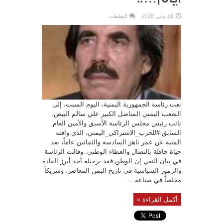
على
18 يناير، 2026
التعليقات
رئاسة
الجمهورية
تنعى
المناضل
الكبير
علي
سالم
البيض
وتعلن
الحداد
الرسمي
وتنكيس
الأعلام
ثلاثة
أيام…..
نعت رئاسة الجمهورية اليمنية، اليوم السبت، إلى
مغلقة
الشعب اليمني المناضل الكبير علي سالم البيض،
نائب رئيس مجلس الرئاسة الأسبق والأمين العام
السابق #للحزب_الاشتراكي_اليمني، الذي وافته
المنية عن عمر ناهز السادسة والثمانين عاماً، بعد
حياة حافلة بالنضال والعطاء الوطني. وقالت الرئاسة
في بيان النعي إن الوطن فقد برحيله أحد أبرز القادة
والرموز السياسية في تاريخ اليمن المعاصر، وشريكاً
مخلصاً في صناعة ...
أكمل القراءة »