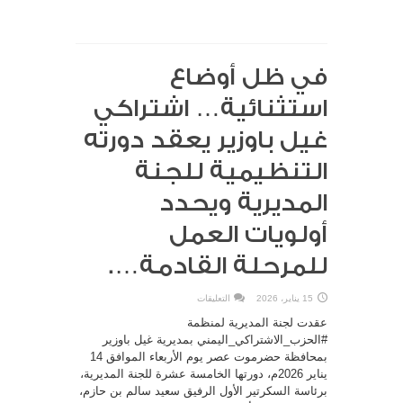
في ظل أوضاع
استثنائية… اشتراكي
غيل باوزير يعقد دورته
التنظيمية للجنة
المديرية ويحدد
أولويات العمل
للمرحلة القادمة….
على
15 يناير، 2026
التعليقات
في
ظل
عقدت لجنة المديرية لمنظمة
أوضاع
استثنائية…
#الحزب_الاشتراكي_اليمني بمديرية غيل باوزير
اشتراكي
بمحافظة حضرموت عصر يوم الأربعاء الموافق 14
غيل
باوزير
يناير 2026م، دورتها الخامسة عشرة للجنة المديرية،
يعقد
دورته
برئاسة السكرتير الأول الرفيق سعيد سالم بن حازم،
التنظيمية