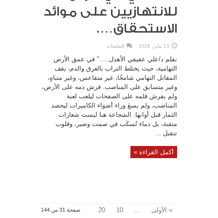
للانتهازيين على موائد
الاستحقاق….
على
13 يناير، 2026
التعليقات
إنصاف
المقاتل
بقلم د/علي عفيفي الأهدل…. ” في عمق الأرض
التهامي
في
التهامية، حيث يختلط التراب بالعرق والدم، يقف
الأرض”
المقاتل التهامي شامخًا، غير متقاعس، وغير متباهٍ،
لا
للانتهازيين
وغير متسابق على المناصب. فرش دمه على الأرض،
على
موائد
ولم يفرش قلمه على الصفحات ليلعب لعبة
الاستحقاق….
مغلقة
المناصب، ولم يسعَ وراء أضواء الكاميرات ليحصد
الثمار قبل أوانها. الشجاعة هنا ليست شعارات
متقنة، بل دماء تُسكَب في صمت وصبر، وقلوب
تتقبل ...
أكمل القراءة »
« الأولى
...
10
20
صفحة 31 من 144