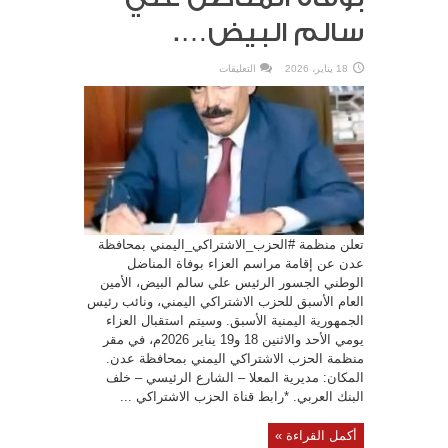
سالم البيض….
على
18 يناير، 2026
التعليقات
اشتراكي
عدن
يعلن
إقامة
مراسم
العزاء
بوفاة
المناضل
علي
سالم
البيض….
مغلقة
تعلن منظمة #الحزب_الاشتراكي_اليمني بمحافظة
عدن عن إقامة مراسم العزاء بوفاة المناضل
الوطني الجسور الرئيس علي سالم البيض، الأمين
العام الأسبق للحزب الاشتراكي اليمني، ونائب رئيس
الجمهورية اليمنية الأسبق. وسيتم استقبال العزاء
يومي الأحد والاثنين 18 و19 يناير 2026م، في مقر
منظمة الحزب الاشتراكي اليمني بمحافظة عدن.
المكان: مديرية المعلا – الشارع الرئيسي – خلف
البنك العربي. *رابط قناة الحزب الاشتراكي ...
أكمل القراءة »