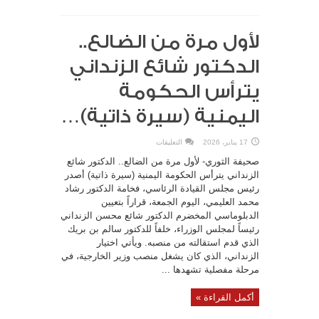
لأول مرة من الضالع..
الدكتور شائع الزنداني
يترأس الحكومة
اليمنية (سيرة ذاتية)…
على
17 يناير، 2026
التعليقات
لأول
مرة
صحيفة الثوري- لأول مرة من الضالع.. الدكتور شائع
من
الضالع..
الزنداني يترأس الحكومة اليمنية (سيرة ذاتية) أصدر
الدكتور
رئيس مجلس القيادة الرئاسي، فخامة الدكتور رشاد
شائع
الزنداني
محمد العليمي، اليوم الجمعة، قراراً بتعيين
يترأس
الحكومة
الدبلوماسي المخضرم الدكتور شائع محسن الزنداني
اليمنية
(سيرة
رئيساً لمجلس الوزراء، خلفاً للدكتور سالم بن بريك
ذاتية)
الذي قدم استقالته من منصبه. ويأتي اختيار
…
مغلقة
الزنداني، الذي كان يشغل منصب وزير الخارجية، في
مرحلة مفصلية تشهدها ...
أكمل القراءة »