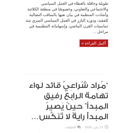
عبدالواحد
طويلة وحافلة بالعطاء في العمل السياسي
نعمان
علي
والاجتماعي والتعاوني، وخصوصًا في منطقة الكلائبة.
الحاج….
وأشادت المنظمة في بيان نعيها بالمناقب النضالية
مغلقة
للفقيد، ودوره البارز في العمل السياسي السري منذ
ثمانينيات القرن الماضي، وإسهاماته التنظيمية في
مراحل ...
أكمل القراءة »
“مُراد شُراعِيّ قائد لواء
تهامة الرابع رفيق
المبدأ” حينُ يَصيرُ
المبدأُ رايةً لا تُنَكَّس…
على
17 يناير، 2026
التعليقات
“مُراد