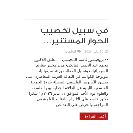
في سبيل تخصيب
الحوار المستنير…
على
15 يناير، 2026
التعليقات
في
سبيل
•• بروفيسور قاسم المحبشي … تعليق الدكتور،
تخصيب
الحوار
محمد عبد الحميد المالكي- مدير مختبر بنغازي
المستنير…
للسيميائيات وتحليل الخطاب ورائد سيميائيات
مغلقة
بيولوجيا الكوانتم في الثقافة العربية المعاصرة- على
منشور الكابوس الفلسفي المتصلة بندوة الجمعية
الفلسفية الليبية عن العلاقة الجدلية بين الفلسفة
والعلوم يوم الأحد الموافق ١١ يناير ٢٠٢٦م ” شكرا
دكتور قاسم على الالتزام بالتقاليد العلمية في
المراجعة والحرص على البعد عن ...
أكمل القراءة »