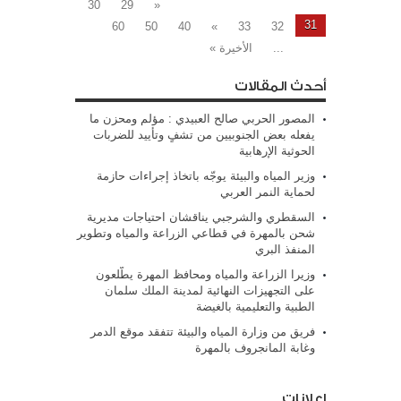
30
29
«
31
60
50
40
»
33
32
...
الأخيرة »
أحدث المقالات
المصور الحربي صالح العبيدي : مؤلم ومحزن ما
يفعله بعض الجنوبيين من تشفٍ وتأييد للضربات
الحوثية الإرهابية
وزير المياه والبيئة يوجّه باتخاذ إجراءات حازمة
لحماية النمر العربي
السقطري والشرجبي يناقشان احتياجات مديرية
شحن بالمهرة في قطاعي الزراعة والمياه وتطوير
المنفذ البري
وزيرا الزراعة والمياه ومحافظ المهرة يطّلعون
على التجهيزات النهائية لمدينة الملك سلمان
الطبية والتعليمية بالغيضة
فريق من وزارة المياه والبيئة تتفقد موقع الدمر
وغابة المانجروف بالمهرة
إعلانات