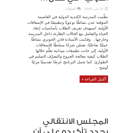
على
15 يناير، 2026
التعليقات
نشاط
إسعافات
نظّمت المدرسة الكندية الدولية في العاصمة
أولية
بالمدرسة
المؤقتة عدن نشاطًا توعويًا وتطبيقيًا في الإسعافات
الكندية
الأولية، استهدف تعريف الطلاب بأساسيات إنقاذ
الدولية
في
الحياة والتعامل مع الحالات الطارئة داخل المدرسة
عدن…
مغلقة
وخارجها… وقدّمت الأستاذة فاتن الحوثري نشاطًا
عمليًا تفاعليًا، تضمّن شرحًا مبسّطًا للإسعافات
الأولية، إلى جانب تطبيقات ميدانية تعلّم خلالها
الطلاب كيفية معالجة الجروح والتصرّف السليم في
الطوارئ. كما شمل البرنامج عرضًا تقديميًا مرئيًا
أوضح ...
أكمل القراءة »
المجلس الانتقالي
يجدد تأكيده على أن