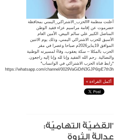
الوطن
علي
سالم
البيض…
مغلقة
أعلنت منظمة #الحزب_الاشتراكي_اليمني بمحافظة
حضرموت عن إقامة مراسيم عزاء فقيد الوطن
المناضل الكبير علي سالم البيض، الأمين العام
الأسبق للحزب الاشتراكي اليمني، وذلك يوم الاثنين
الموافق 19يناير2026م صباحا وعصرا في مقر
الحزب بالمكلا – سكة يعقوب، وفاءً لمسيرته الوطنية
والنضالية. رحم الله الفقيد وإنا لله وإنا إليه راجعون.
*رابط قناة الحزب الاشتراكي في الواتساب*
https://whatsapp.com/channel/0029VaGiDrN3GJP6tpE7th3h
أكمل القراءة »
“القضيّةُ التهاميّة:
عدالةُ الثروةِ