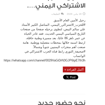
الاشتراكي اليمني….
على
18 يناير، 2026
التعليقات
رحيل
الأمين
رحيل الأمين العام الأسبق
العام
الأسبق
#للحزب_الاشتراكي_اليمني، المناضل الكبير الأستاذ
للحزب
علي سالم البيض، لتطوى برحيله صفحةٌ من صفحات
الاشتراكي
اليمني….
التاريخ السياسي اليمني الحديث. فقد غادر الحياة
مغلقة
عن عمر ناهز 86 عامًا، بعد مسيرة وطنية حافلة،
ارتبط اسمه خلالها بمحطات مفصلية ووطنية. هامة
صنعت أهم منجزات اليمنيين جنوباً وشمالاً.
#صحيفة_الثوري رابط قناة الحزب الاشتراكي في
الواتساب
https://whatsapp.com/channel/0029VaGiDrN3GJP6tpE7th3h
أكمل القراءة »
نحو حضور جديد