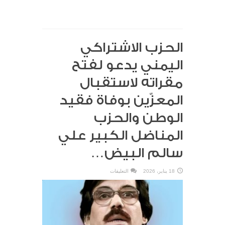
الحزب الاشتراكي
اليمني يدعو لفتح
مقراته لاستقبال
المعزّين بوفاة فقيد
الوطن والحزب
المناضل الكبير علي
سالم البيض…
على
18 يناير، 2026
التعليقات
الحزب
الاشتراكي
اليمني
يدعو
لفتح
مقراته
لاستقبال
المعزّين
بوفاة