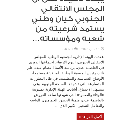
المجلس الانتقالي
الجنوبي كيان وطني
يستمد شرعيته من
شعبه ومؤسساته…
على
15 يناير، 2026
التعليقات
المجلس
الانتقالي
عقدت الهيئة الإدارية للجمعية الوطنية للمجلس
يجدد
تأكيده
الانتقالي الجنوبي، اليوم الأربعاء، اجتماعها الدوري
على
في العاصمة عدن، برئاسة الأستاذ عصام عبده علي،
أن
المجلس
نائب رئيس الجمعية الوطنية، لمناقشة مستجدات
الانتقالي
الجنوبي
الأوضاع السياسية والتنظيمية، في ظل التطورات
كيان
وطني
المتسارعة التي تشهدها الساحة الجنوبية. وفي
يستمد
مستهل الاجتماع، أشادت الهيئة الإدارية بمليونية
شرعيته
من
«الوفاء والصمود» التي شهدتها ساحة العروض
شعبه
ومؤسساته…
بالعاصمة عدن، مثمنةً الحضور الجماهيري الواسع
مغلقة
والتفاعل الشعبي الكبير الذي ...
أكمل القراءة »