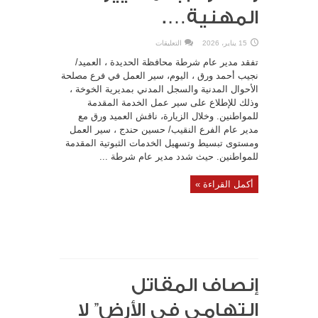
المهنية….
على
15 يناير، 2026
التعليقات
العميد
نجيب
تفقد مدير عام شرطة محافظة الحديدة ، العميد/
ورق
يؤكد
نجيب أحمد ورق ، اليوم، سير العمل في فرع مصلحة
بأن
الأحوال المدنية والسجل المدني بمديرية الخوخة ،
المرحلة
تتطلب
وذلك للإطلاع على سير عمل الخدمة المقدمة
تكثيف
الجهود
للمواطنين. وخلال الزيارة، ناقش العميد ورق مع
وتعزيز
الانضباط
مدير عام الفرع النقيب/ حسين حندج ، سير العمل
الوظيفي
ومستوى تبسيط وتسهيل الخدمات الثبوتية المقدمة
والالتزام
بالمعايير
للمواطنين. حيث شدد مدير عام شرطة ...
المهنية….
مغلقة
أكمل القراءة »
إنصاف المقاتل
التهامي في الأرض” لا