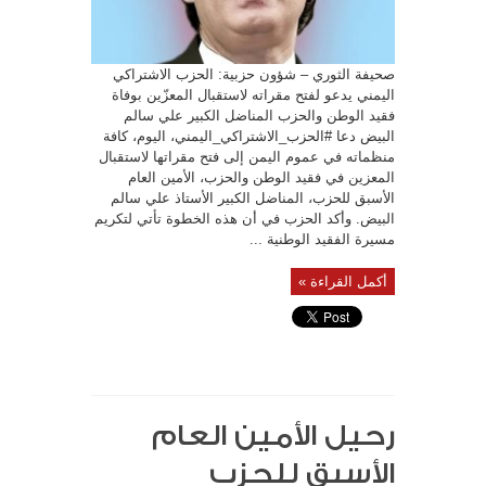
فقيد
الوطن
والحزب
المناضل
الكبير
علي
صحيفة الثوري – شؤون حزبية: الحزب الاشتراكي
سالم
البيض…
اليمني يدعو لفتح مقراته لاستقبال المعزّين بوفاة
مغلقة
فقيد الوطن والحزب المناضل الكبير علي سالم
البيض دعا #الحزب_الاشتراكي_اليمني، اليوم، كافة
منظماته في عموم اليمن إلى فتح مقراتها لاستقبال
المعزين في فقيد الوطن والحزب، الأمين العام
الأسبق للحزب، المناضل الكبير الأستاذ علي سالم
البيض. وأكد الحزب في أن هذه الخطوة تأتي لتكريم
مسيرة الفقيد الوطنية ...
أكمل القراءة »
رحيل الأمين العام
الأسبق للحزب