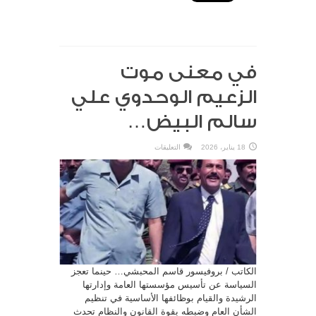
في معنى موت
الزعيم الوحدوي علي
سالم البيض…
على
18 يناير، 2026
التعليقات
في
معنى
موت
الزعيم
الوحدوي
علي
سالم
البيض…
مغلقة
الكاتب / بروفيسور قاسم المحبشي… حينما تعجز
السياسة عن تأسيس مؤسستها العامة وإدارتها
الرشيدة والقيام بوظائفها الأساسية في تنظيم
الشأن العام وضبطه بقوة القانون والنظام تحدث