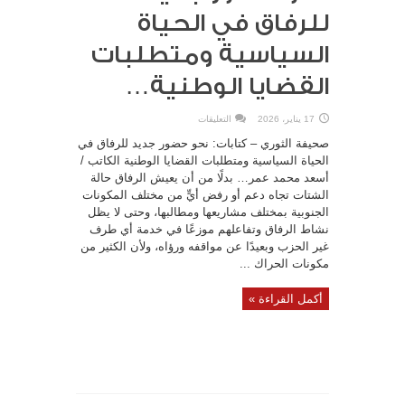
للرفاق في الحياة
السياسية ومتطلبات
القضايا الوطنية…
على
17 يناير، 2026
التعليقات
نحو
حضور
صحيفة الثوري – كتابات: نحو حضور جديد للرفاق في
جديد
للرفاق
الحياة السياسية ومتطلبات القضايا الوطنية الكاتب /
في
أسعد محمد عمر… بدلًا من أن يعيش الرفاق حالة
الحياة
السياسية
الشتات تجاه دعم أو رفض أيٍّ من مختلف المكونات
ومتطلبات
القضايا
الجنوبية بمختلف مشاريعها ومطالبها، وحتى لا يظل
الوطنية…
مغلقة
نشاط الرفاق وتفاعلهم موزعًا في خدمة أي طرف
غير الحزب وبعيدًا عن مواقفه ورؤاه، ولأن الكثير من
مكونات الحراك ...
أكمل القراءة »