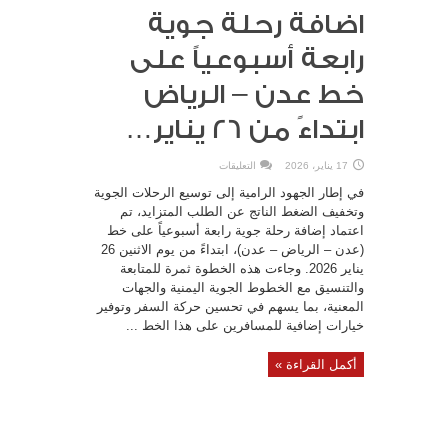
اضافة رحلة جوية
رابعة أسبوعياً على
خط عدن – الرياض
ابتداءً من 26 يناير…
على
17 يناير، 2026
التعليقات
اضافة
رحلة
في إطار الجهود الرامية إلى توسيع الرحلات الجوية
جوية
رابعة
وتخفيف الضغط الناتج عن الطلب المتزايد، تم
أسبوعياً
اعتماد إضافة رحلة جوية رابعة أسبوعياً على خط
على
خط
(عدن – الرياض – عدن)، ابتداءً من يوم الاثنين 26
عدن
–
يناير 2026. وجاءت هذه الخطوة ثمرة للمتابعة
الرياض
ابتداءً
والتنسيق مع الخطوط الجوية اليمنية والجهات
من
المعنية، بما يسهم في تحسين حركة السفر وتوفير
26
يناير…
خيارات إضافية للمسافرين على هذا الخط ...
مغلقة
أكمل القراءة »