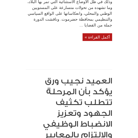
للجنة
وذلك في ظل الأوضاع الاستثنائية التي تمر بها البلاد،
المديرية
وما تشهده من تحولات متسارعة على المستويين
ويحدد
أولويات
الوطني والمحلي، وانعكاساتها على الواقع السياسي
العمل
للمرحلة
والتنظيمي بمحافظة حضرموت. وناقشت الدورة
القادمة….
جملة من القضايا ...
مغلقة
أكمل القراءة »
العميد نجيب ورق
يؤكد بأن المرحلة
تتطلب تكثيف
الجهود وتعزيز
الانضباط الوظيفي
والالتزام بالمعايير