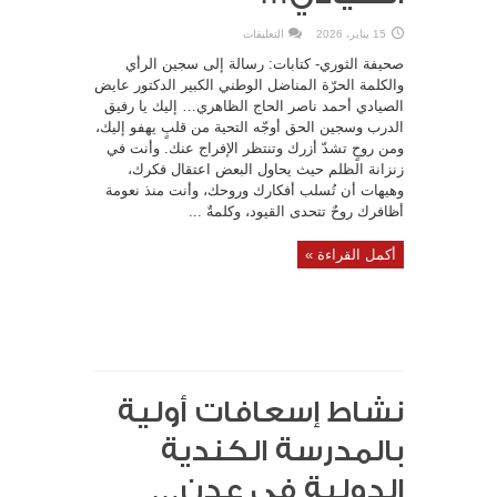
على
15 يناير، 2026
التعليقات
رسالة
إلى
صحيفة الثوري- كتابات: رسالة إلى سجين الرأي
سجين
الرأي
والكلمة الحرّة المناضل الوطني الكبير الدكتور عايض
والكلمة
الصيادي أحمد ناصر الحاج الظاهري… إليك يا رفيق
الحرّة
المناضل
الدرب وسجين الحق أوجّه التحية من قلبٍ يهفو إليك،
الوطني
الكبير
ومن روحٍ تشدّ أزرك وتنتظر الإفراج عنك. وأنت في
الدكتور
عايض
زنزانة الظلم حيث يحاول البعض اعتقال فكرك،
الصيادي…
وهيهات أن تُسلب أفكارك وروحك، وأنت منذ نعومة
مغلقة
أظافرك روحٌ تتحدى القيود، وكلمةٌ ...
أكمل القراءة »
نشاط إسعافات أولية
بالمدرسة الكندية
الدولية في عدن…