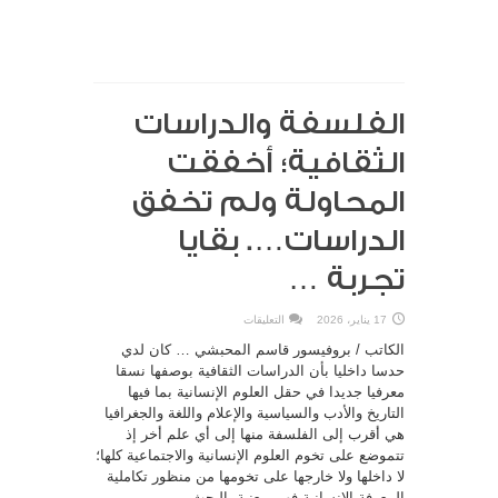
الفلسفة والدراسات
الثقافية؛ أخفقت
المحاولة ولم تخفق
الدراسات…. بقايا
تجربة …
على
17 يناير، 2026
التعليقات
الفلسفة
والدراسات
الكاتب / بروفيسور قاسم المحبشي … كان لدي
الثقافية؛
أخفقت
حدسا داخليا بأن الدراسات الثقافية بوصفها نسقا
المحاولة
معرفيا جديدا في حقل العلوم الإنسانية بما فيها
ولم
تخفق
التاريخ والأدب والسياسية والإعلام واللغة والجغرافيا
الدراسات….
بقايا
هي أقرب إلى الفلسفة منها إلى أي علم أخر إذ
تجربة
…
تتموضع على تخوم العلوم الإنسانية والاجتماعية كلها؛
مغلقة
لا داخلها ولا خارجها على تخومها من منظور تكاملية
المعرفة الإنسانية فهي معنية بالبحث ...