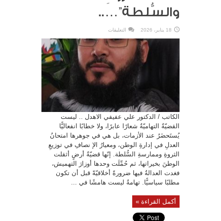
والسُّلطة”…..
على
18 يناير، 2026
التعليقات
“القضيّةُ
التهاميّة:
عدالةُ
الثروةِ
والسُّلطة”…..
مغلقة
الكاتب / الدكتور علي عفيفي الاهدل .. ليست
القضيّةُ التهاميّةُ شعارًا عابرًا، ولا خطابًا انفعاليًّا
يُستَحضَرُ عند الأزمات، بل هي في جوهرها امتحانُ
العدلِ في إدارةِ الوطن، ومعيارُ الإ نصافِ في توزيعِ
الثروةِ وممارسةِ السُّلطة. إنّها قضيّةُ أرضٍ أثقلت
الوطنَ بخيراتها، ثم حُمِّلَت وحدها أوزارَ التهميش،
فغدت العدالةُ فيها ضرورةً أخلاقيّةً قبل أن تكون
مطلبًا سياسيًّا. تهامةُ ليست هامشًا في ...
أكمل القراءة »